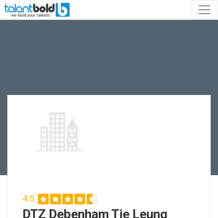
4.5
DTZ Debenham Tie Leung