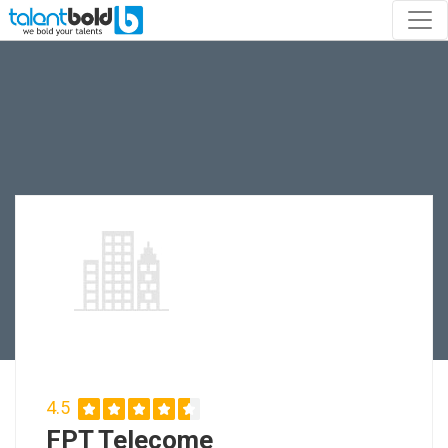
4.5
FPT Telecome