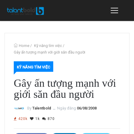
Home
/
Kỹ năng tìm việc
/
Gây ấn tượng mạnh với giới săn đầu người
KỸ NĂNG TÌM VIỆC
Gây ấn tượng mạnh với
giới săn đầu người
By
Talentbold
ــ
Ngày đăng
06/08/2008
420k
1k
870