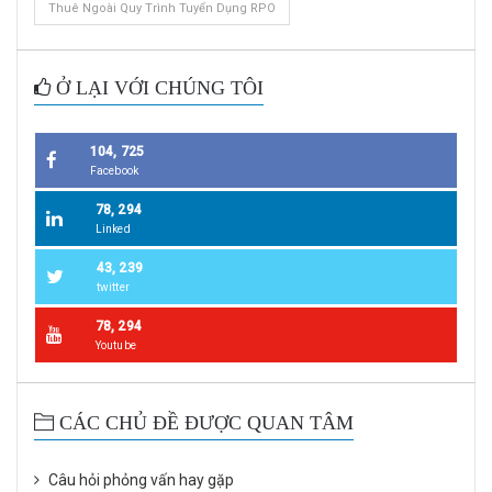
Thuê Ngoài Quy Trình Tuyển Dụng RPO
Ở LẠI VỚI CHÚNG TÔI
104, 725
Facebook
78, 294
Linked
43, 239
twitter
78, 294
Youtube
CÁC CHỦ ĐỀ ĐƯỢC QUAN TÂM
Câu hỏi phỏng vấn hay gặp