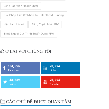
Cộng Tác Viên Headhunter
Giải Pháp Tiến Cử Nhân Tài Talentbold-Hunting
Việc Làm Hà Nội
Đăng Tuyển Miễn Phí
Thuê Ngoài Quy Trình Tuyển Dụng RPO
Ở LẠI VỚI CHÚNG TÔI
104, 725
78, 294
Facebook
Linked
43, 239
78, 294
twitter
Youtube
CÁC CHỦ ĐỀ ĐƯỢC QUAN TÂM