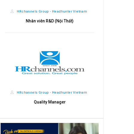
HRchannels Group - Headhunter Vietnam
HRchannels
Nhân viên R&D (Nội Thất)
Import - Exp
HRchannels Group - Headhunter Vietnam
HRchannels
Quality Manager
Giá