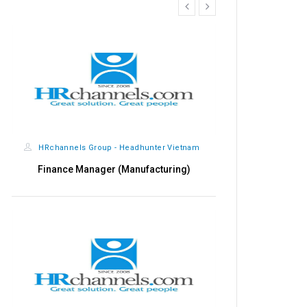
prev
next
HRchannels Group - Headhunter Vietnam
HRchannels
Finance Manager (Manufacturing)
Qualit