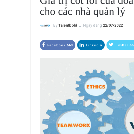
Giá trị cốt lõi của d
cho các nhà quản lý
By
Talentbold
ــ
Ngày đăng
22/07/2022
Facebook
563
Linkedin
Twitter
65