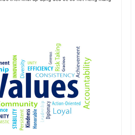
HRchannels Group - Headhunter Vietnam
Project Electrical Engineer