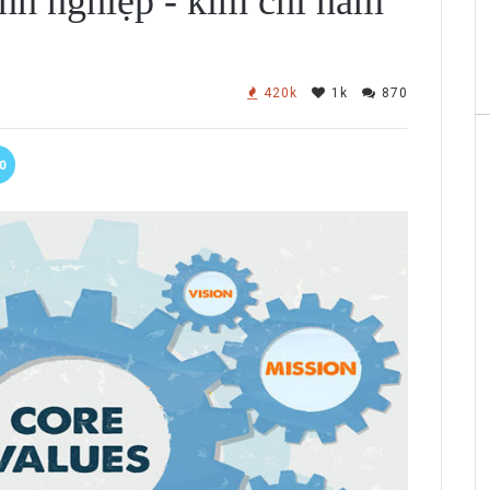
oanh nghiệp - kim chỉ nam
420k
1k
870
0