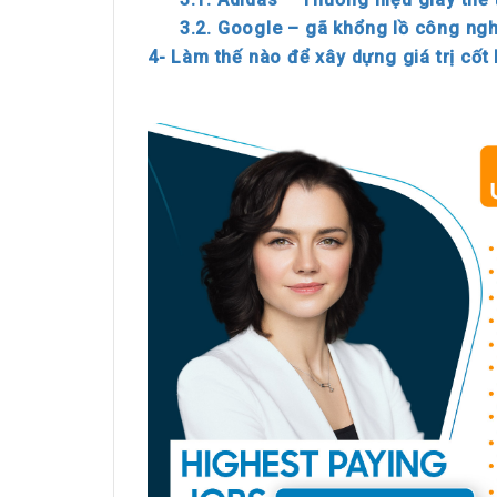
3.2. Google – gã khổng lồ công ng
4- Làm thế nào để xây dựng giá trị cốt