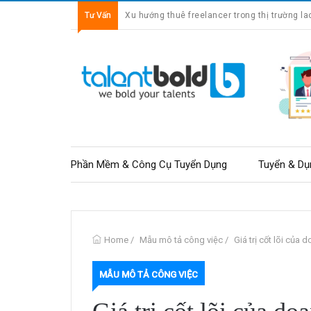
Tư Vấn
Xu hướng thuê freelancer trong thị trường la
Phần Mềm & Công Cụ Tuyển Dụng
Tuyển & Dụ
Home
/
Mẫu mô tả công việc
/
Giá trị cốt lõi của
MẪU MÔ TẢ CÔNG VIỆC