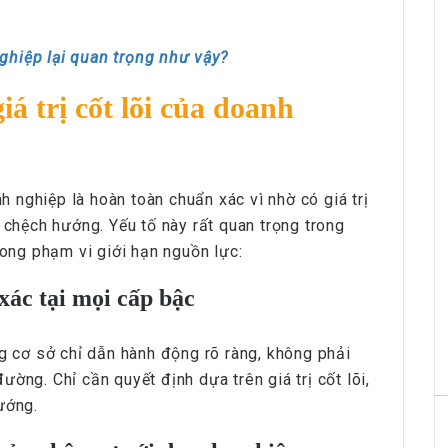
HRchannels Group - Headhunter Vietnam
ghiệp lại quan trọng như vậy?
Phiên Dịch Anh - Trung
á trị cốt lõi của doanh
nh nghiệp là hoàn toàn chuẩn xác vì nhờ có giá trị
 chệch hướng. Yếu tố này rất quan trọng trong
rong phạm vi giới hạn nguồn lực:
 xác tại mọi cấp bậc
HRchannels Group - Headhunter Vietnam
Merchandise Manager
ng cơ sở chỉ dẫn hành động rõ ràng, không phải
ờng. Chỉ cần quyết định dựa trên giá trị cốt lõi,
ướng.