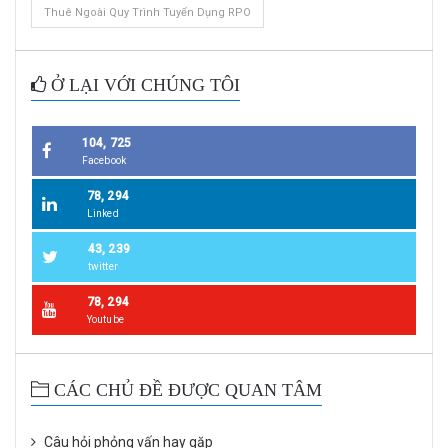
Thuê Ngoài Quy Trình Tuyển Dụng RPO
Ở LẠI VỚI CHÚNG TÔI
104, 725
Facebook
78, 294
Linked
43, 239
twitter
78, 294
Youtube
CÁC CHỦ ĐỀ ĐƯỢC QUAN TÂM
Câu hỏi phỏng vấn hay gặp