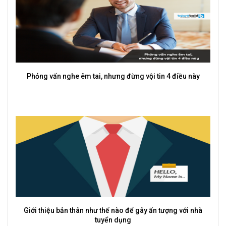
 tin 4 điều này
Doanh nghiệp kỳ vọng gì ở một sinh viên t
ấn tượng với nhà
Cách viết CV khi làm trái ngành để vẫn lọt mắ
dụng