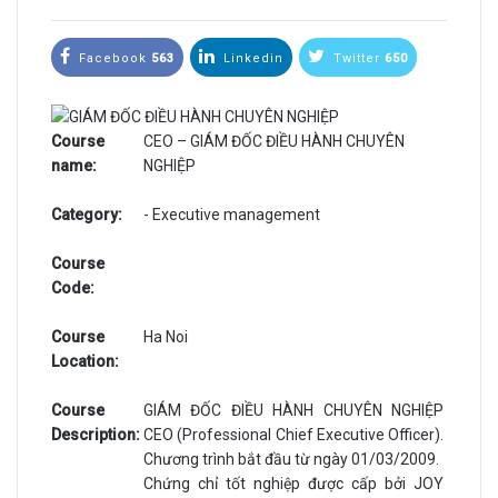
Facebook
563
Linkedin
Twitter
650
Course
CEO – GIÁM ĐỐC ĐIỀU HÀNH CHUYÊN
name:
NGHIỆP
Category:
- Executive management
Course
Code:
Course
Ha Noi
Location:
Course
GIÁM ĐỐC ĐIỀU HÀNH CHUYÊN NGHIỆP
Description:
CEO (Professional Chief Executive Officer).
Chương trình bắt đầu từ ngày 01/03/2009.
Chứng chỉ tốt nghiệp được cấp bởi JOY