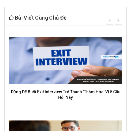
Bài Viết Cùng Chủ Đề
prev
next
hảm Hóa’ Vì 5 Câu
Profile cá nhân: Cách xây dựng thương hiệu t
bạn nổi bật trong công việc và cuộc 