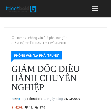
Home
/
Phỏng vấn "Là phải trúng"
/
GIÁM ĐỐC ĐIỀU HÀNH CHUYÊN NGHIỆP
PHỎNG VẤN "LÀ PHẢI TRÚNG"
GIÁM ĐỐC ĐIỀU
HÀNH CHUYÊN
NGHIỆP
By
Talentbold
ــ
Ngày đăng
01/03/2009
420k
1k
870