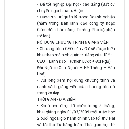
• Đã tốt nghiệp Đại học/ cao đẳng (Bất cứ
chuyên ngành nào); Hoặc
• Đang ở vị trí quản lý trong Doanh nghiệp
(nằm trong Ban lãnh đạo công ty hoặc
Giám đốc chức năng, Trưởng, Phó bộ phận
trở lên).
NỘI DUNG CHƯƠNG TRÌNH & GIẢNG VIÊN
• Chương trình CEO của JOY sẽ được triển
khai theo mô hình quản trị riêng của JOY :
CEO = Lãnh Đạo = (Chiến Lược + Đội Ngũ)
Đội Ngũ = (Con Người + Hệ Thống + Văn
Hoá)
• Vui lòng xem nội dung chương trình và
danh sách giảng viên của chương trình ở
trang kế tiếp.
THỜI GIAN - ĐỊA ĐIỂM
• Khoá học được tổ chức trong 5 tháng,
khai giảng ngày 01/03/2009 mỗi tuần học
2 buổi ngoài giờ hành chính vào tối thứ Hai
và tối thứ Tư hàng tuần. Thời gian học từ