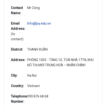
Contact
Mr Công
Name:
Email
lnfo@joy.edu.vn
Address:
(to
contact)
District:
THANH XUÂN
Address:
PHÒNG 1005 - TẦNG 10, TOÀ NHÀ 17T8, KHU
ĐÔ THỊ MỚI TRUNG HOÀ – NHÂN CHÍNH
City:
Ha Noi
Country:
Vietnam
Telephone
090 876 68 68
Number: