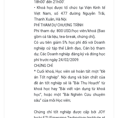
18h00’ đến 21h00’.
• Khoá học được tổ chức tại Viện Kinh tế
Việt Nam, số 477 đường Nguyễn Trãi,
Thanh Xuân, Hà Nội.
PHÍ THAM DỰ CHƯƠNG TRÌNH
Phí tham dự: 800 USD/học viên/khoá (Bao
gồm cả tài liệu, tea-break, chứng chỉ);
Có ưu tiên giảm 5% học phí đối với Doanh
nghiệp cử tập thể Lãnh đạo, Cán bộ tham
dự; Các Doanh nghiệp đăng ký và đóng học
phí trước ngày 24/02/2009.
CHỨNG CHỈ:
* Cuối khoá, Học viên sẽ hoàn tất một “Đề
án Tốt nghiệp”. Nội dung và bản chất của
đề án tốt nghiệp sẽ là “Bài Thu Hoạch” từ
khoá học hay “Bài viết vận dụng từ khoá
học”, hoặc một “Bài Nghiên Cứu chuyên
sâu” của mỗi Học viên;
Chứng chỉ tốt nghiệp được cấp bởi JOY
hoặc ETI (Emerging Technology Institute at