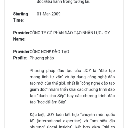
đốc Điều hành trong tương lai.
Starting
01-Mar-2009
Time:
Provider
CÔNG TY CỔ PHẦN ĐÀO TẠO NHÂN LỰC JOY
Name:
Provider
CÔNG NGHỆ ĐÀO TẠO
Profile:
Phương pháp
Phương pháp đào tạo của JOY là “đào tạo
mang tính tư vấn” và áp dụng công nghệ đào
tạo mới của thế giới, nhất là “công nghệ đào tạo
giám đốc” nhằm triển khai các chương trình đào
tạo “dành cho Sếp” hay các chương trình đào
tạo “học để làm Sếp”.
Đặc biệt, JOY luôn kết hợp “chuyên môn quốc
tế” (international expertise) và “am hiểu địa
phương” (local insight), kết hợp giữa “giá trị