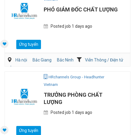
PHÓ GIÁM ĐỐC CHẤT LƯỢNG
Posted job 1 days ago
Ứng tuyển
Hà nội
Bắc Giang
Bắc Ninh
Viễn Thông / Điện tử
Ôtô / Xe Máy
QA/QC
HRchannels Group - Headhunter
Vietnam
TRƯỞNG PHÒNG CHẤT
LƯỢNG
Posted job 1 days ago
Ứng tuyển