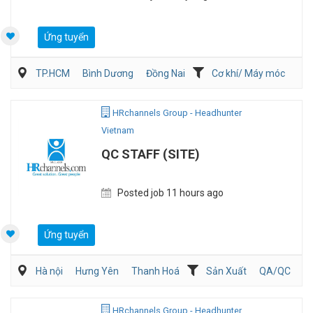
Ứng tuyển
TP.HCM
Bình Dương
Đồng Nai
Cơ khí/ Máy móc
Kỹ thuật ứng dụng
Sản Xuất
HRchannels Group - Headhunter
Vietnam
QC STAFF (SITE)
Posted job 11 hours ago
Ứng tuyển
Hà nội
Hưng Yên
Thanh Hoá
Sản Xuất
QA/QC
Kỹ sư Công Nghiệp (IE)/Cải tiến sản xuất
HRchannels Group - Headhunter