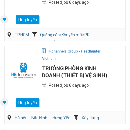
Posted job 6 days ago
Ứng tuyển
TP.HCM
Quảng cáo/Khuyến mãi/PR
Tiếp thị/ Thương hiệu
Ôtô / Xe Máy
HRchannels Group - Headhunter
Vietnam
TRƯỞNG PHÒNG KINH
DOANH (THIẾT BỊ VỆ SINH)
Posted job 6 days ago
Ứng tuyển
Hà nội
Bắc Ninh
Hưng Yên
Xây dựng
Bán hàng Vật liệu xây dựng