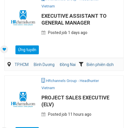
Vietnam
EXECUTIVE ASSISTANT TO
GENERAL MANAGER
Posted job 1 days ago
Ứng tuyển
TP.HCM
Bình Dương
Đồng Nai
Biên phiên dịch
Hành chánh/Thư ký
HRchannels Group - Headhunter
Vietnam
PROJECT SALES EXECUTIVE
(ELV)
Posted job 11 hours ago