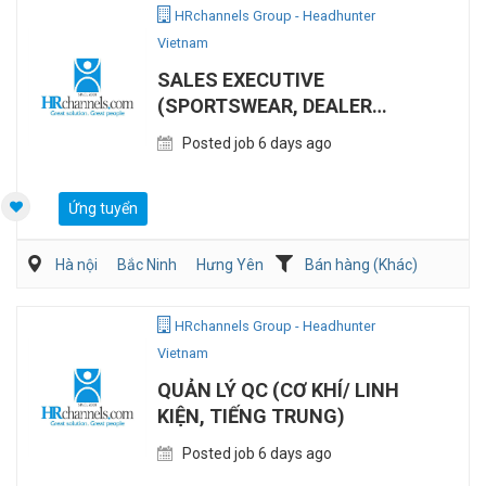
HRchannels Group - Headhunter
Vietnam
SALES EXECUTIVE
(SPORTSWEAR, DEALER
CHANNEL)
Posted job 6 days ago
Ứng tuyển
Hà nội
Bắc Ninh
Hưng Yên
Bán hàng (Khác)
Bán hàng (May mặc/Phụ kiện)
HRchannels Group - Headhunter
Vietnam
QUẢN LÝ QC (CƠ KHÍ/ LINH
KIỆN, TIẾNG TRUNG)
Posted job 6 days ago