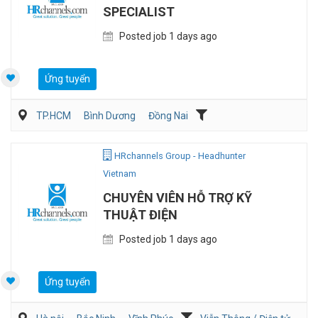
SPECIALIST
Posted job 1 days ago
Ứng tuyển
TP.HCM
Bình Dương
Đồng Nai
Hành chánh/Thư ký
Nhân sự
HRchannels Group - Headhunter
Vietnam
CHUYÊN VIÊN HỖ TRỢ KỸ
THUẬT ĐIỆN
Posted job 1 days ago
Ứng tuyển