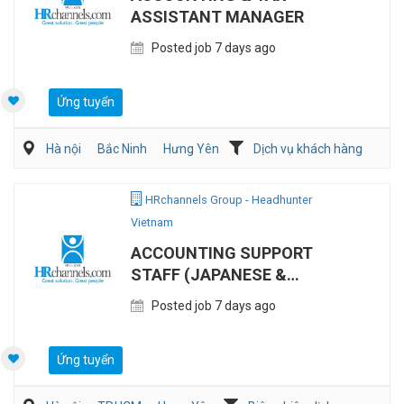
ASSISTANT MANAGER
Posted job 7 days ago
Ứng tuyển
Hà nội
Bắc Ninh
Hưng Yên
Dịch vụ khách hàng
Kế toán/Tài chính/Kiểm toán
Tư vấn
HRchannels Group - Headhunter
Vietnam
ACCOUNTING SUPPORT
STAFF (JAPANESE &
ENGLISH)
Posted job 7 days ago
Ứng tuyển