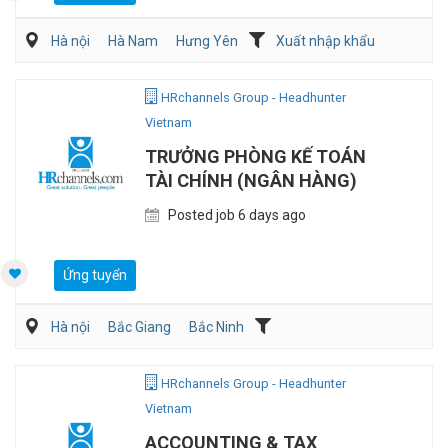
Hà nội
Hà Nam
Hưng Yên
Xuất nhập khẩu
HRchannels Group - Headhunter
Vietnam
TRƯỞNG PHÒNG KẾ TOÁN
TÀI CHÍNH (NGÂN HÀNG)
Posted job 6 days ago
Ứng tuyển
Hà nội
Bắc Giang
Bắc Ninh
Kế toán/Tài chính/Kiểm toán
Ngân hàng/Đầu tư
HRchannels Group - Headhunter
Vietnam
ACCOUNTING & TAX