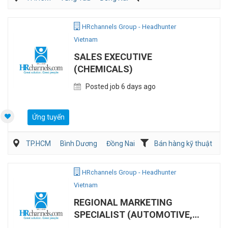
Kế toán/Tài chính/Kiểm toán
Sản Xuất
HRchannels Group - Headhunter
Vietnam
SALES EXECUTIVE
(CHEMICALS)
Posted job 6 days ago
Ứng tuyển
TP.HCM
Bình Dương
Đồng Nai
Bán hàng kỹ thuật
HRchannels Group - Headhunter
Vietnam
REGIONAL MARKETING
SPECIALIST (AUTOMOTIVE,
REMOTE)