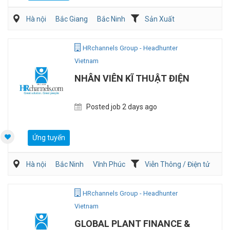
Hà nội
Bắc Giang
Bắc Ninh
Sản Xuất
Viễn Thông / Điện tử
QA/QC
HRchannels Group - Headhunter
Vietnam
NHÂN VIÊN KĨ THUẬT ĐIỆN
Posted job 2 days ago
Ứng tuyển
Hà nội
Bắc Ninh
Vĩnh Phúc
Viễn Thông / Điện tử
Xây dựng
Điện/HVAC/MEP
HRchannels Group - Headhunter
Vietnam
GLOBAL PLANT FINANCE &