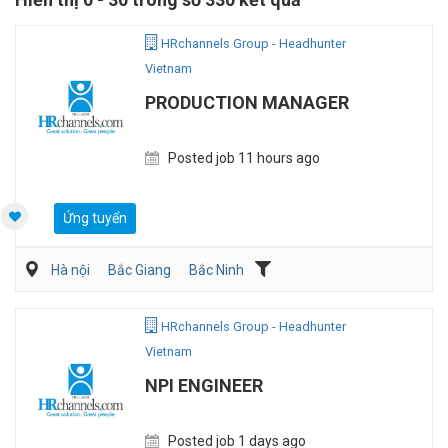
HRchannels Group - Headhunter
Vietnam
PRODUCTION MANAGER
Posted job 11 hours ago
Ứng tuyển
Hà nội
Bắc Giang
Bắc Ninh
Dệt may/ Sợi/ Giầy da
Kỹ sư Công Nghiệp (IE)/Cải tiến sản xuất
HRchannels Group - Headhunter
Vietnam
NPI ENGINEER
Posted job 1 days ago