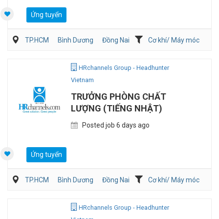
Ứng tuyển
TP.HCM
Bình Dương
Đồng Nai
Cơ khí/ Máy móc
Sản Xuất
QA/QC
HRchannels Group - Headhunter
Vietnam
TRƯỞNG PHÒNG CHẤT
LƯỢNG (TIẾNG NHẬT)
Posted job 6 days ago
Ứng tuyển
TP.HCM
Bình Dương
Đồng Nai
Cơ khí/ Máy móc
Sản Xuất
QA/QC
HRchannels Group - Headhunter