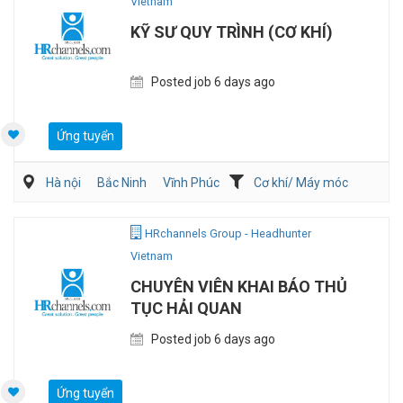
Vietnam
KỸ SƯ QUY TRÌNH (CƠ KHÍ)
Posted job 6 days ago
Ứng tuyển
Hà nội
Bắc Ninh
Vĩnh Phúc
Cơ khí/ Máy móc
Sản Xuất
Kỹ sư Công Nghiệp (IE)/Cải tiến sản xuất
HRchannels Group - Headhunter
Vietnam
CHUYÊN VIÊN KHAI BÁO THỦ
TỤC HẢI QUAN
Posted job 6 days ago
Ứng tuyển