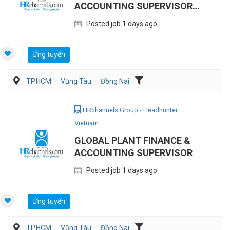
ACCOUNTING SUPERVISOR
(MANUFACTURING)
Posted job 1 days ago
Ứng tuyển
TP.HCM
Vũng Tàu
Đồng Nai
Kế toán/Tài chính/Kiểm toán
Sản Xuất
HRchannels Group - Headhunter
Vietnam
GLOBAL PLANT FINANCE &
ACCOUNTING SUPERVISOR
Posted job 1 days ago
Ứng tuyển
TP.HCM
Vũng Tàu
Đồng Nai