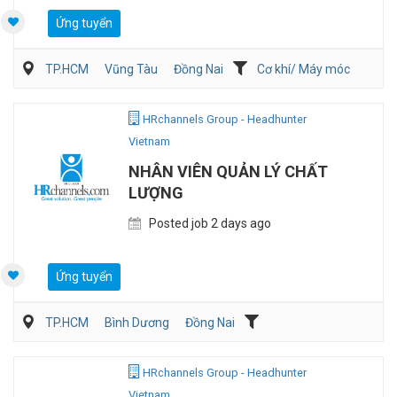
Ứng tuyển
TP.HCM
Vũng Tàu
Đồng Nai
Cơ khí/ Máy móc
Sản Xuất
QA/QC
HRchannels Group - Headhunter
Vietnam
NHÂN VIÊN QUẢN LÝ CHẤT
LƯỢNG
Posted job 2 days ago
Ứng tuyển
TP.HCM
Bình Dương
Đồng Nai
Dịch vụ khách hàng
QA/QC
HRchannels Group - Headhunter
Vietnam