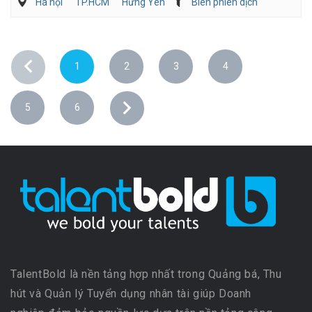
Hà nội
TP.HCM
Hưng Yên
Biên phiên dịch
Kế toán/Tài chính/Kiểm toán
Tư vấn
1
2
3
4
5
6
TalentBold là nền tảng hợp nhất trong Quảng bá, Thu
hút và Quản lý Tuyển dụng nhân tài giúp Doanh