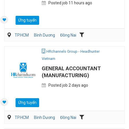
Posted job 11 hours ago
Ứng tuyển
TP.HCM
Bình Dương
Đồng Nai
Hành chánh/Thư ký
Nhân sự
Sản Xuất
HRchannels Group - Headhunter
Vietnam
GENERAL ACCOUNTANT
(MANUFACTURING)
Posted job 2 days ago
Ứng tuyển
TP.HCM
Bình Dương
Đồng Nai
Kế toán/Tài chính/Kiểm toán
Sản Xuất