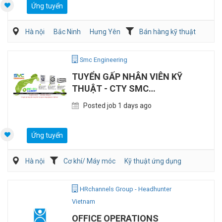
Ứng tuyển
Hà nội
Bắc Ninh
Hưng Yên
Bán hàng kỹ thuật
Điện/HVAC/MEP
Smc Engineering
TUYỂN GẤP NHÂN VIÊN KỸ
THUẬT - CTY SMC
ENGINEERING
Posted job 1 days ago
Ứng tuyển
Hà nội
Cơ khí/ Máy móc
Kỹ thuật ứng dụng
Kỹ sư Công Nghiệp (IE)/Cải tiến sản xuất
HRchannels Group - Headhunter
Vietnam
OFFICE OPERATIONS