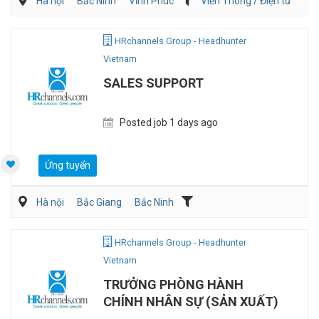
Hà nội
Bắc Ninh
Vĩnh Phúc
Viễn Thông / Điện tử
Điện/HVAC/MEP
HRchannels Group - Headhunter
Vietnam
SALES SUPPORT
Posted job 1 days ago
Ứng tuyển
Hà nội
Bắc Giang
Bắc Ninh
Vận Chuyển/Giao Nhận
Bán hàng (Khác)
Sales Logistic
HRchannels Group - Headhunter
Vietnam
TRƯỞNG PHÒNG HÀNH
CHÍNH NHÂN SỰ (SẢN XUẤT)