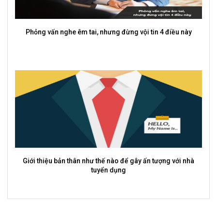
Doanh nghiệp kỳ vọng gì ở một sinh viên thực tập?
Cách viết CV khi làm trái ngành để vẫn lọt mắt nhà tuyển
dụng