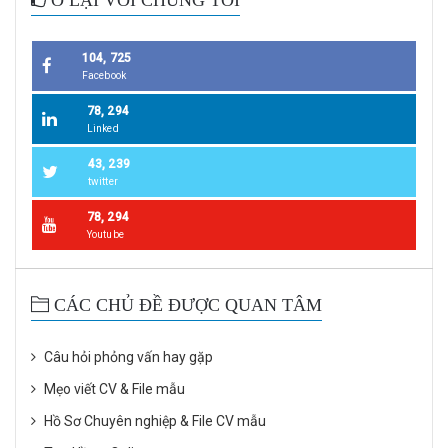
Ở LẠI VỚI CHÚNG TÔI
104, 725
Facebook
78, 294
Linked
43, 239
twitter
78, 294
Youtube
CÁC CHỦ ĐỀ ĐƯỢC QUAN TÂM
Câu hỏi phỏng vấn hay gặp
Mẹo viết CV & File mẫu
Hồ Sơ Chuyên nghiệp & File CV mẫu