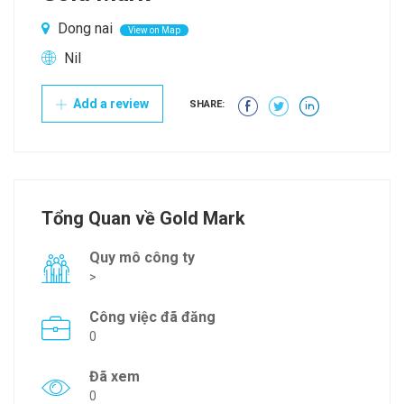
Dong nai
View on Map
Nil
Add a review
SHARE:
Tổng Quan về Gold Mark
Quy mô công ty
>
Công việc đã đăng
0
Đã xem
0