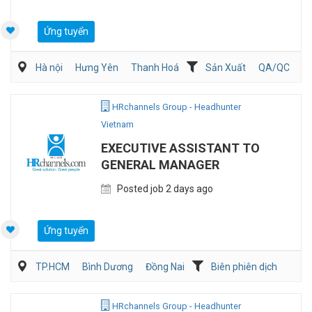
Ứng tuyển
Hà nội
Hưng Yên
Thanh Hoá
Sản Xuất
QA/QC
Kỹ sư Công Nghiệp (IE)/Cải tiến sản xuất
HRchannels Group - Headhunter
Vietnam
EXECUTIVE ASSISTANT TO
GENERAL MANAGER
Posted job 2 days ago
Ứng tuyển
TP.HCM
Bình Dương
Đồng Nai
Biên phiên dịch
Hành chánh/Thư ký
HRchannels Group - Headhunter