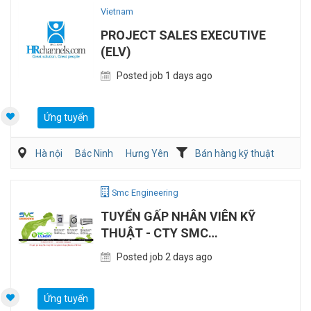
Vietnam
PROJECT SALES EXECUTIVE
(ELV)
Posted job 1 days ago
Ứng tuyển
Hà nội
Bắc Ninh
Hưng Yên
Bán hàng kỹ thuật
Điện/HVAC/MEP
Smc Engineering
TUYỂN GẤP NHÂN VIÊN KỸ
THUẬT - CTY SMC
ENGINEERING
Posted job 2 days ago
Ứng tuyển