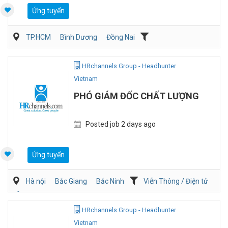
Ứng tuyển
TP.HCM
Bình Dương
Đồng Nai
Dịch vụ khách hàng
QA/QC
HRchannels Group - Headhunter
Vietnam
PHÓ GIÁM ĐỐC CHẤT LƯỢNG
Posted job 2 days ago
Ứng tuyển
Hà nội
Bắc Giang
Bắc Ninh
Viễn Thông / Điện tử
Ôtô / Xe Máy
QA/QC
HRchannels Group - Headhunter
Vietnam