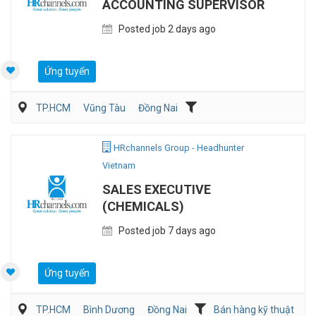
ACCOUNTING SUPERVISOR
Posted job 2 days ago
Ứng tuyển
TP.HCM
Vũng Tàu
Đồng Nai
Kế toán/Tài chính/Kiểm toán
Sản Xuất
HRchannels Group - Headhunter
Vietnam
SALES EXECUTIVE
(CHEMICALS)
Posted job 7 days ago
Ứng tuyển
TP.HCM
Bình Dương
Đồng Nai
Bán hàng kỹ thuật