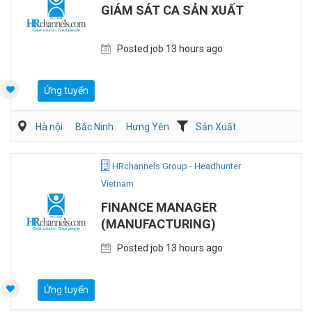
GIÁM SÁT CA SẢN XUẤT
Posted job 13 hours ago
Ứng tuyển
Hà nội
Bắc Ninh
Hưng Yên
Sản Xuất
Kỹ sư Công Nghiệp (IE)/Cải tiến sản xuất
HRchannels Group - Headhunter
Vietnam
FINANCE MANAGER
(MANUFACTURING)
Posted job 13 hours ago
Ứng tuyển