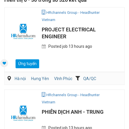
HRchannels Group - Headhunter
Vietnam
PROJECT ELECTRICAL
ENGINEER
Posted job 13 hours ago
Ứng tuyển
Hà nội
Hưng Yên
Vĩnh Phúc
QA/QC
Kỹ sư Công Nghiệp (IE)/Cải tiến sản xuất
Điện/HVAC/MEP
HRchannels Group - Headhunter
Vietnam
PHIÊN DỊCH ANH - TRUNG
Posted job 13 hours ago