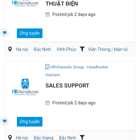
THUẬT ĐIỆN
Posted job 2 days ago
Ứng tuyển
Hà nội
Bắc Ninh
Vĩnh Phúc
Viễn Thông / Điện tử
Điện/HVAC/MEP
HRchannels Group - Headhunter
Vietnam
SALES SUPPORT
Posted job 2 days ago
Ứng tuyển
Hà nội
Bắc Giang
Bắc Ninh