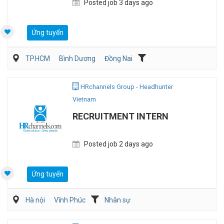
Posted job 3 days ago
Ứng tuyển
TP.HCM
Bình Dương
Đồng Nai
Kế toán/Tài chính/Kiểm toán
Sản Xuất
HRchannels Group - Headhunter
Vietnam
RECRUITMENT INTERN
Posted job 2 days ago
Ứng tuyển
Hà nội
Vĩnh Phúc
Nhân sự