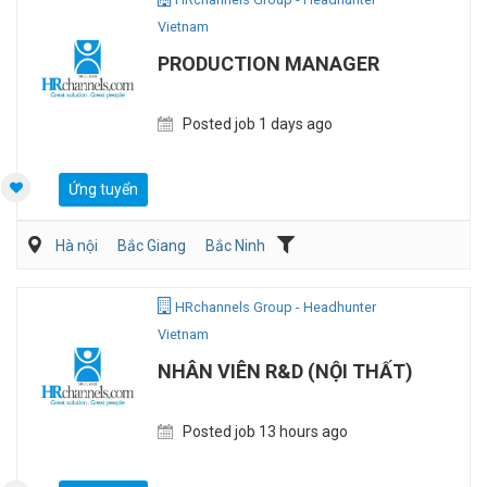
Vietnam
PRODUCTION MANAGER
Posted job 1 days ago
Ứng tuyển
Hà nội
Bắc Giang
Bắc Ninh
Dệt may/ Sợi/ Giầy da
Kỹ sư Công Nghiệp (IE)/Cải tiến sản xuất
HRchannels Group - Headhunter
Vietnam
NHÂN VIÊN R&D (NỘI THẤT)
Posted job 13 hours ago