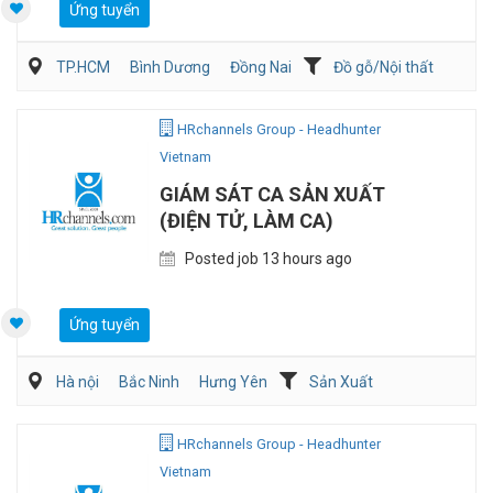
Ứng tuyển
TP.HCM
Bình Dương
Đồng Nai
Đồ gỗ/Nội thất
Kiến trúc/ Thiết Kế
Nghiên cứu phát triển sản phẩm
HRchannels Group - Headhunter
Vietnam
GIÁM SÁT CA SẢN XUẤT
(ĐIỆN TỬ, LÀM CA)
Posted job 13 hours ago
Ứng tuyển
Hà nội
Bắc Ninh
Hưng Yên
Sản Xuất
Kỹ sư Công Nghiệp (IE)/Cải tiến sản xuất
HRchannels Group - Headhunter
Vietnam