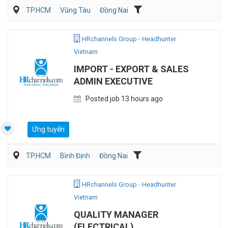
TP.HCM
Vũng Tàu
Đồng Nai
Kế toán/Tài chính/Kiểm toán
Quản lý điều hành
Sản Xuất
HRchannels Group - Headhunter
Vietnam
IMPORT - EXPORT & SALES
ADMIN EXECUTIVE
Posted job 13 hours ago
Ứng tuyển
TP.HCM
Bình Định
Đồng Nai
Vận Chuyển/Giao Nhận
Xuất nhập khẩu
HRchannels Group - Headhunter
Vietnam
QUALITY MANAGER
(ELECTRICAL)