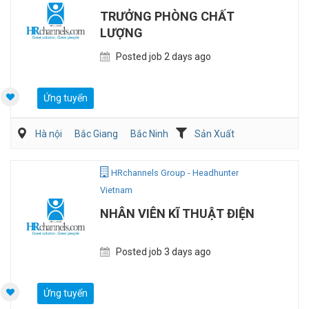
TRƯỞNG PHÒNG CHẤT
LƯỢNG
Posted job 2 days ago
Ứng tuyển
Hà nội
Bắc Giang
Bắc Ninh
Sản Xuất
Viễn Thông / Điện tử
QA/QC
HRchannels Group - Headhunter
Vietnam
NHÂN VIÊN KĨ THUẬT ĐIỆN
Posted job 3 days ago
Ứng tuyển