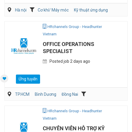
Hà nội
Cơ khí/ Máy móc
Kỹ thuật ứng dụng
Kỹ sư Công Nghiệp (IE)/Cải tiến sản xuất
HRchannels Group - Headhunter
Vietnam
OFFICE OPERATIONS
SPECIALIST
Posted job 2 days ago
Ứng tuyển
TP.HCM
Bình Dương
Đồng Nai
Hành chánh/Thư ký
Nhân sự
HRchannels Group - Headhunter
Vietnam
CHUYÊN VIÊN HỖ TRỢ KỸ