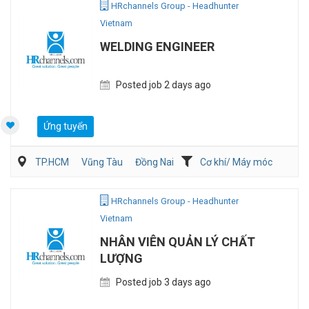
HRchannels Group - Headhunter
Vietnam
WELDING ENGINEER
Posted job 2 days ago
Ứng tuyển
TP.HCM
Vũng Tàu
Đồng Nai
Cơ khí/ Máy móc
Sản Xuất
QA/QC
HRchannels Group - Headhunter
Vietnam
NHÂN VIÊN QUẢN LÝ CHẤT
LƯỢNG
Posted job 3 days ago