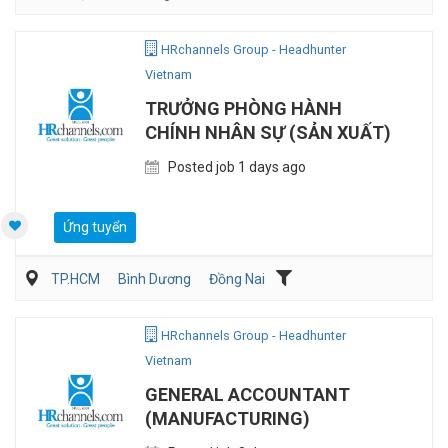
Vận Chuyển/Giao Nhận
Bán hàng (Khác)
Sales Logistic
HRchannels Group - Headhunter
Vietnam
TRƯỞNG PHÒNG HÀNH
CHÍNH NHÂN SỰ (SẢN XUẤT)
Posted job 1 days ago
Ứng tuyển
TP.HCM
Bình Dương
Đồng Nai
Hành chánh/Thư ký
Nhân sự
Sản Xuất
HRchannels Group - Headhunter
Vietnam
GENERAL ACCOUNTANT
(MANUFACTURING)