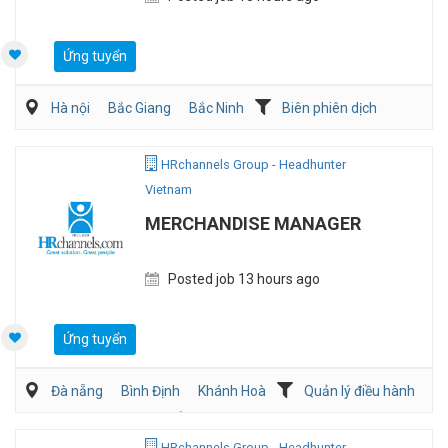
Ứng tuyển
Hà nội
Bắc Giang
Bắc Ninh
Biên phiên dịch
Sản Xuất
HRchannels Group - Headhunter
Vietnam
MERCHANDISE MANAGER
Posted job 13 hours ago
Ứng tuyển
Đà nẵng
Bình Định
Khánh Hoà
Quản lý điều hành
Mua hàng/Chuỗi Cung Ứng
Bán hàng (May mặc/Phụ kiện)
HRchannels Group - Headhunter