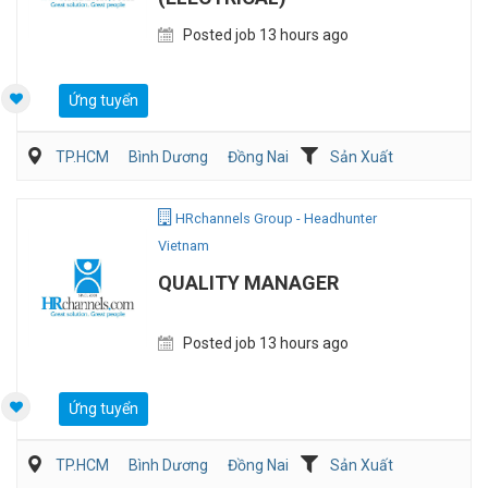
Posted job 13 hours ago
Ứng tuyển
TP.HCM
Bình Dương
Đồng Nai
Sản Xuất
Viễn Thông / Điện tử
QA/QC
HRchannels Group - Headhunter
Vietnam
QUALITY MANAGER
Posted job 13 hours ago
Ứng tuyển
TP.HCM
Bình Dương
Đồng Nai
Sản Xuất