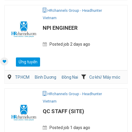
Viễn Thông / Điện tử
QA/QC
HRchannels Group - Headhunter
Vietnam
NPI ENGINEER
Posted job 2 days ago
Ứng tuyển
TP.HCM
Bình Dương
Đồng Nai
Cơ khí/ Máy móc
Kỹ thuật ứng dụng
Sản Xuất
HRchannels Group - Headhunter
Vietnam
QC STAFF (SITE)
Posted job 1 days ago