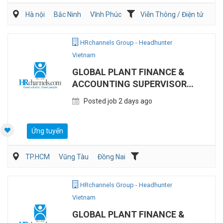
Hà nội
Bắc Ninh
Vĩnh Phúc
Viễn Thông / Điện tử
Xây dựng
Điện/HVAC/MEP
HRchannels Group - Headhunter
Vietnam
GLOBAL PLANT FINANCE &
ACCOUNTING SUPERVISOR
(MANUFACTURING)
Posted job 2 days ago
Ứng tuyển
TP.HCM
Vũng Tàu
Đồng Nai
Kế toán/Tài chính/Kiểm toán
Sản Xuất
HRchannels Group - Headhunter
Vietnam
GLOBAL PLANT FINANCE &