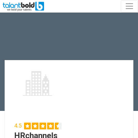
4.5
HRchannels