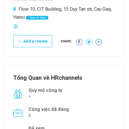
Floor 10, CIT Building, 15 Duy Tan str, Cau Giay,
Hanoi
View on Map
Add a review
SHARE:
Tổng Quan về HRchannels
Quy mô công ty
>
Công việc đã đăng
0
Đã xem