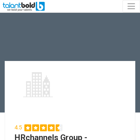
4.5
HRchannels Group -