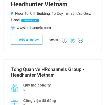
Headhunter Vietnam
Floor 10, CIT Building, 15 Duy Tan str, Cau Giay,
Hanoi
View on Map
www.hrchannels.com
Add a review
SHARE:
Tổng Quan về HRchannels Group -
Headhunter Vietnam
Quy mô công ty
>
Công việc đã đăng