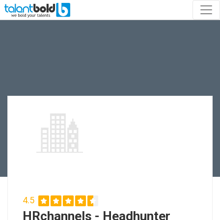
4.5
HRchannels - Headhunter