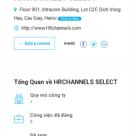
Floor 901, Intracom Building, Lot C2F, Dich Vong
Hau, Cau Giay, Hanoi
View on Map
http://www.HRchannels.com
Add a review
SHARE:
Tổng Quan về HRCHANNELS SELECT
Quy mô công ty
>
Công việc đã đăng
0
Đã xem