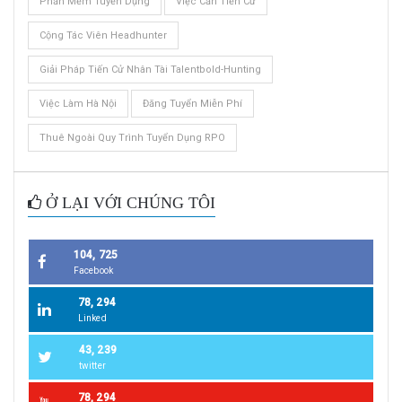
Phần Mềm Tuyển Dụng
Việc Cần Tiến Cử
Cộng Tác Viên Headhunter
Giải Pháp Tiến Cử Nhân Tài Talentbold-Hunting
Việc Làm Hà Nội
Đăng Tuyển Miễn Phí
Thuê Ngoài Quy Trình Tuyển Dụng RPO
Ở LẠI VỚI CHÚNG TÔI
104, 725
Facebook
78, 294
Linked
43, 239
twitter
78, 294