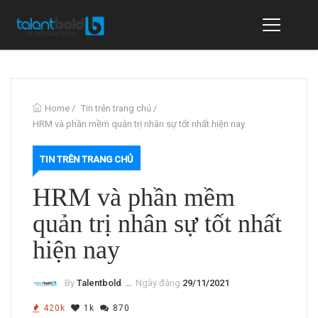
Home
/
Tin trên trang chủ
/
HRM và phần mềm quản trị nhân sự tốt nhất hiện nay
TIN TRÊN TRANG CHỦ
HRM và phần mềm
quản trị nhân sự tốt nhất
hiện nay
By
Talentbold
ــ
Ngày đăng
29/11/2021
420k
1k
870