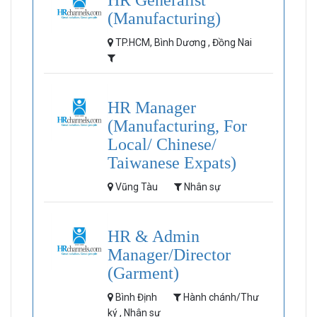
HR Generalist
(Manufacturing)
TP.HCM, Bình Dương , Đồng Nai
HR Manager
(Manufacturing, For
Local/ Chinese/
Taiwanese Expats)
Vũng Tàu
Nhân sự
HR & Admin
Manager/Director
(Garment)
Bình Định
Hành chánh/Thư
ký , Nhân sự