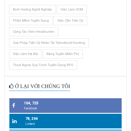
Định Hướng Nghề Nghiệp
Việc Làm HCM
Phần Mềm Tuyển Dụng
Việc Cần Tiến Cử
Cộng Tác Viên Headhunter
Giải Pháp Tiến Cử Nhân Tài Talentbold-Hunting
Việc Làm Hà Nội
Đăng Tuyển Miễn Phí
Thuê Ngoài Quy Trình Tuyển Dụng RPO
Ở LẠI VỚI CHÚNG TÔI
104, 725
Facebook
78, 294
Linked