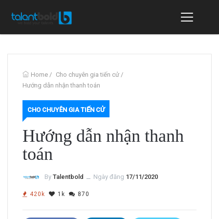
Home
/
Cho chuyên gia tiến cử
/
Hướng dẫn nhận thanh toán
CHO CHUYÊN GIA TIẾN CỬ
Hướng dẫn nhận thanh
toán
By
Talentbold
ــ
Ngày đăng
17/11/2020
420k
1k
870