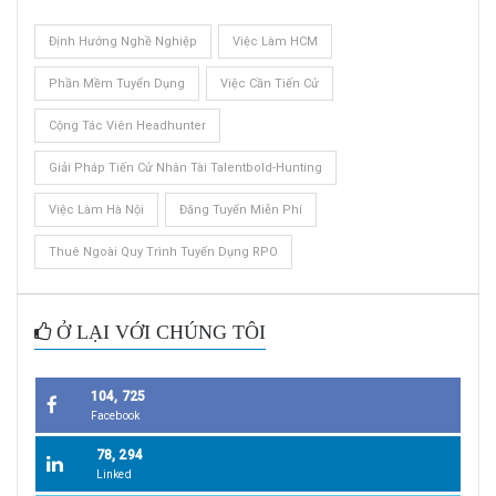
Định Hướng Nghề Nghiệp
Việc Làm HCM
Phần Mềm Tuyển Dụng
Việc Cần Tiến Cử
Cộng Tác Viên Headhunter
Giải Pháp Tiến Cử Nhân Tài Talentbold-Hunting
Việc Làm Hà Nội
Đăng Tuyển Miễn Phí
Thuê Ngoài Quy Trình Tuyển Dụng RPO
Ở LẠI VỚI CHÚNG TÔI
104, 725
Facebook
78, 294
Linked