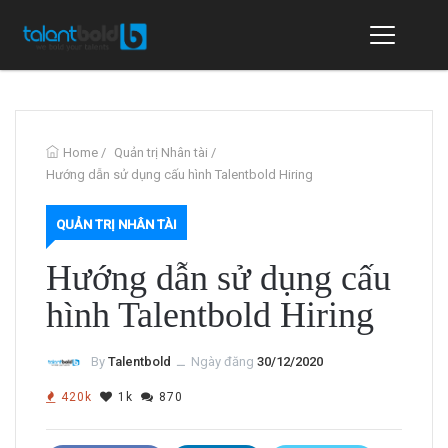
Home
/
Quản trị Nhân tài
/
Hướng dẫn sử dụng cấu hình Talentbold Hiring
QUẢN TRỊ NHÂN TÀI
Hướng dẫn sử dụng cấu
hình Talentbold Hiring
By
Talentbold
ــ
Ngày đăng
30/12/2020
420k
1k
870