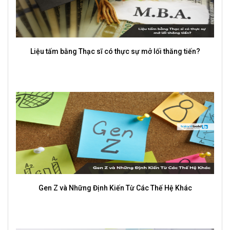
Liệu tấm bằng Thạc sĩ có thực sự mở lối thăng tiến?
Gen Z và Những Định Kiến Từ Các Thế Hệ Khác