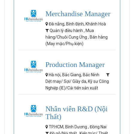
Merchandise Manager
Đà nẵng, Bình Định, Khánh Hoà
Quản lý điều hành , Mua
hàng/Chuỗi Cung Ứng , Bán hàng
(May mặc/Phụ kiện)
Production Manager
Hà nội, Bắc Giang, Bắc Ninh
Dệt may/ Sợi/ Giầy da, Kỹ sư Công
Nghiệp (IE)/Cải tiến sản xuất
Nhân viên R&D (Nội
Thất)
TP.HCM, Bình Dương , Đồng Nai
Đồ gỗ/Nội thất , Kiến trúc/ Thiết