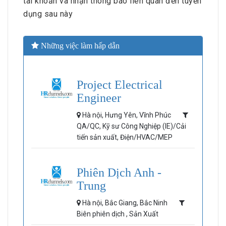
tài khoản và nhận thông báo liên quan đến tuyển
dụng sau này
Những việc làm hấp dẫn
Project Electrical
Engineer
Hà nội, Hưng Yên, Vĩnh Phúc
QA/QC, Kỹ sư Công Nghiệp (IE)/Cải
tiến sản xuất, Điện/HVAC/MEP
Phiên Dịch Anh -
Trung
Hà nội, Bắc Giang, Bắc Ninh
Biên phiên dịch , Sản Xuất