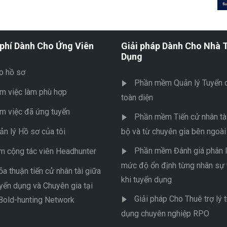
phí Dành Cho Ứng Viên
Giải pháp Dành Cho Nhà 
Dụng
o hồ sơ
Phần mềm Quản lý Tuyển 
m việc làm phù hợp
toàn diện
m việc đã ứng tuyển
Phần mềm Tiến cử nhân tài
ản lý Hồ sơ của tôi
bộ và từ chuyên gia bên ngoài
Phần mềm Đánh giá phân l
m cộng tác viên Headhunter
mức độ ổn định từng nhân sự 
ỏa thuận tiến cử nhân tài giữa
khi tuyển dụng
yển dụng và Chuyên gia tại
Giải pháp Cho Thuê trợ lý 
Bold-hunting Network
dụng chuyên nghiệp RPO