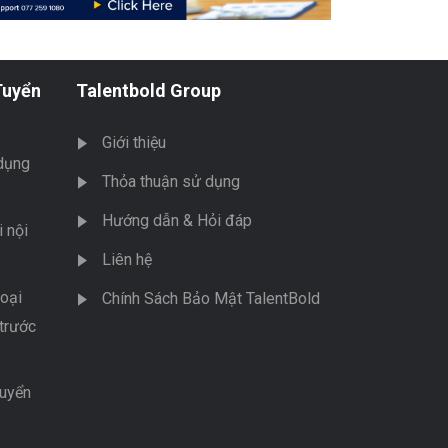
Tuyển
Talentbold Group
Giới thiệu
dụng
Thỏa thuận sử dụng
Hướng dẫn & Hỏi đáp
 nội
Liên hệ
oại
Chính Sách Bảo Mật TalentBold
trước
tuyển