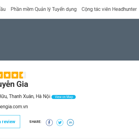
cầu
Phần mềm Quản lý Tuyển dụng
Cộng tác viên Headhunter
uyễn Gia
ữu, Thanh Xuân, Hà Nội
View on Map
engia.com.vn
 review
SHARE: