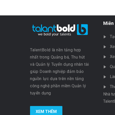
Miễn 
Tạ
Xe
TalentBold là nền tảng hợp
Xe
nhất trong Quảng bá, Thu hút
và Quản lý Tuyển dụng nhân tài
Qu
giúp Doanh nghiệp đảm bảo
Là
nguồn lực dựa trên nền tảng
công nghệ phần mềm Quản lý
Th
tuyển dụng
Nhà tu
Talent
XEM THÊM