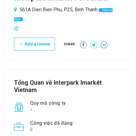
561A Dien Bien Phu, P.25, Binh Thanh
View on
Map
Add a review
SHARE:
Tổng Quan về Interpark Imarkét
Vietnam
Quy mô công ty
>
Công việc đã đăng
0