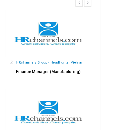
prev
next
HRchannels Group - Headhunter Vietnam
HRchannels
Finance Manager (Manufacturing)
Qualit