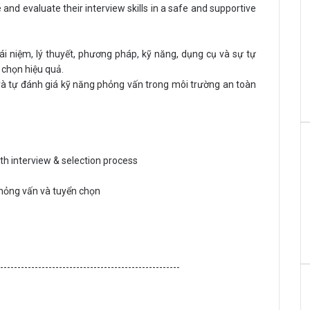
 and evaluate their interview skills in a safe and supportive
i niệm, lý thuyết, phương pháp, kỹ năng, dụng cụ và sự tự
n chọn hiệu quả.
và tự đánh giá kỹ năng phỏng vấn trong môi trường an toàn
th interview & selection process
phỏng vấn và tuyển chọn
-----------------------------------------------------