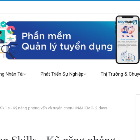
g điều cần chuẩn bị
ng Nhân Tài
Phát Triển Sự Nghiệp
Thị Trường & Chuy
n Skills - Kỹ năng phỏng vấn và tuyển chọn-HN&HCMC- 2 days