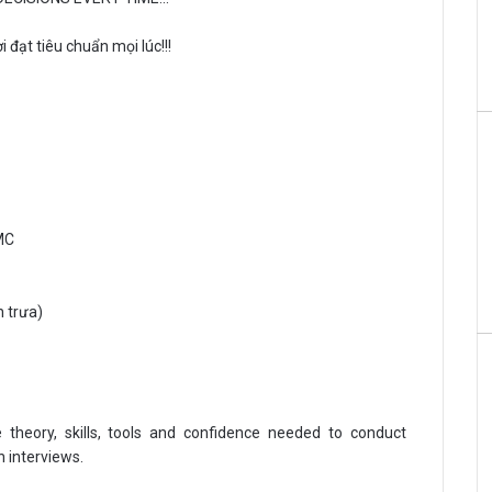
 đạt tiêu chuẩn mọi lúc!!!
MC
 trưa)
e theory, skills, tools and confidence needed to conduct
n interviews.