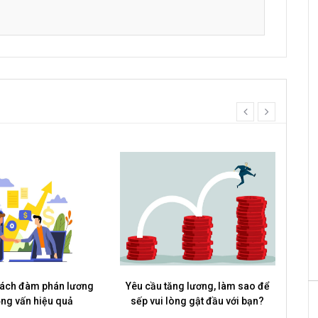
HRchannels Group - Headhunter Vietnam
Phiên Dịch Anh - Trung
prev
next
HRchannels Group - Headhunter Vietnam
Merchandise Manager
ách đàm phán lương
Yêu cầu tăng lương, làm sao để
ỏng vấn hiệu quả
sếp vui lòng gật đầu với bạn?