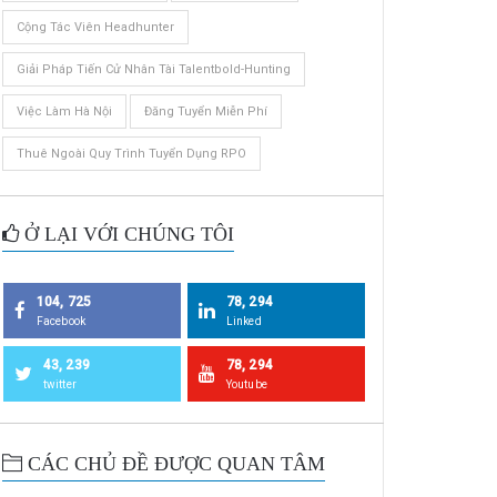
Cộng Tác Viên Headhunter
Giải Pháp Tiến Cử Nhân Tài Talentbold-Hunting
Việc Làm Hà Nội
Đăng Tuyển Miễn Phí
Thuê Ngoài Quy Trình Tuyển Dụng RPO
Ở LẠI VỚI CHÚNG TÔI
104, 725
78, 294
Facebook
Linked
43, 239
78, 294
twitter
Youtube
CÁC CHỦ ĐỀ ĐƯỢC QUAN TÂM