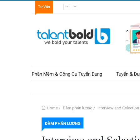
Tư Vấn
Từ nhân viên văn phòng đến freelancer: nhữn
Phần Mềm & Công Cụ Tuyển Dụng
Tuyển & Dụ
Home
/
Đàm phán lương
/
Interview and Selectio
ĐÀM PHÁN LƯƠNG