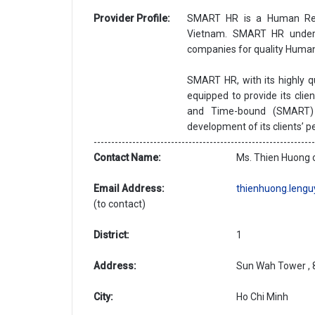
Provider Profile:
SMART HR is a Human Reso
Vietnam. SMART HR undert
companies for quality Human
SMART HR, with its highly qu
equipped to provide its clie
and Time-bound (SMART) 
development of its clients’ 
--------------------------------------------------------------
Contact Name:
Ms. Thien Huong o
Email Address:
thienhuong.leng
(to contact)
District:
1
Address:
Sun Wah Tower , 8
City:
Ho Chi Minh