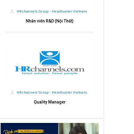
HRchannels Group - Headhunter Vietnam
HRchannels
Nhân viên R&D (Nội Thất)
Import - Exp
HRchannels Group - Headhunter Vietnam
HRchannels
Quality Manager
Giá