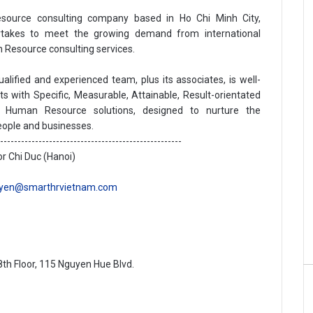
urce consulting company based in Ho Chi Minh City,
akes to meet the growing demand from international
 Resource consulting services.
alified and experienced team, plus its associates, is well-
nts with Specific, Measurable, Attainable, Result-orientated
Human Resource solutions, designed to nurture the
people and businesses.
-----------------------------------------------------
r Chi Duc (Hanoi)
uyen@smarthrvietnam.com
th Floor, 115 Nguyen Hue Blvd.