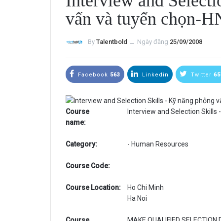
Interview and Selecti
vấn và tuyển chọn-
By
Talentbold
ــ
Ngày đăng
25/09/2008
Facebook
563
Linkedin
Twitter
65
Course
Interview and Selection Skills
name:
Category:
- Human Resources
Course Code:
Course Location:
Ho Chi Minh
Ha Noi
Course
MAKE QUALIFIED SELECTION D