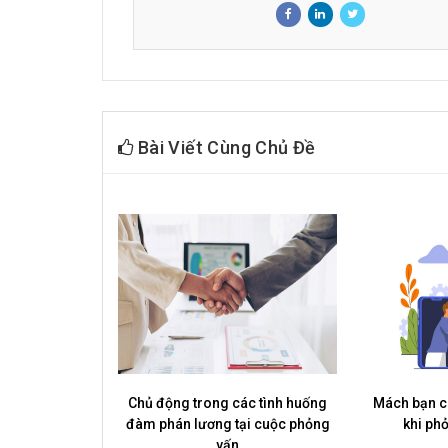
Bài Viết Cùng Chủ Đề
ạn cần chú ý
Chủ động trong các tình huống
Mách bạn c
?
đàm phán lương tại cuộc phỏng
khi ph
vấn