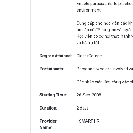
Enable participants to practice
environment.
Cung cấp cho học viên các khá
tin cần có để sàng lọc và tuyể
Học viên có cơ hội thực hành 
và hỗ trợ tốt
Degree Attained:
Class/Course
Participants:
Personnel who are involved wi
Các nhân viên làm công việc 
Starting Time:
26-Sep-2008
Duration:
2 days
--------------------------------------------------------------
Provider
SMART HR
Name: