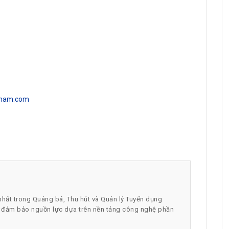
tnam.com
HRchannels Group - Headhunter Vietnam
Project Electrical Engineer
nhất trong Quảng bá, Thu hút và Quản lý Tuyển dụng
p đảm bảo nguồn lực dựa trên nền tảng công nghệ phần