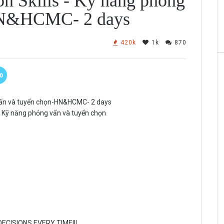
on Skills - Kỹ năng phỏng
HN&HCMC- 2 days
420k
1k
870
0
 - Kỹ năng phỏng vấn và tuyển chọn
ECISIONS EVERY TIME!!!