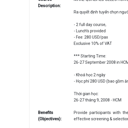
Description:
Ra quyết định tuyển chọn người
- 2 full day course,
- Lunch’s provided
- Fee: 280 USD/pax
Exclusive 10% of VAT
*** Starting Time:
26-27 September 2008 in HC
- Khoá học 2 ngày
- Học phí 280 USD (bao gồm ăn
Thời gian học:
26-27 tháng 9, 2008 - HCM
Benefits
Provide participants with th
(Objectives):
effective screening & selectio