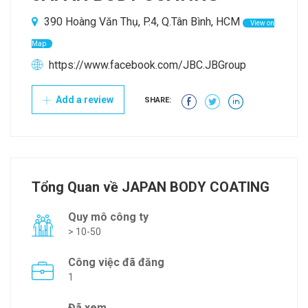
390 Hoàng Văn Thụ, P.4, Q.Tân Bình, HCM
View on
Map
https://www.facebook.com/JBC.JBGroup
Add a review
SHARE:
Tổng Quan về JAPAN BODY COATING
Quy mô công ty
> 10-50
Công việc đã đăng
1
Đã xem