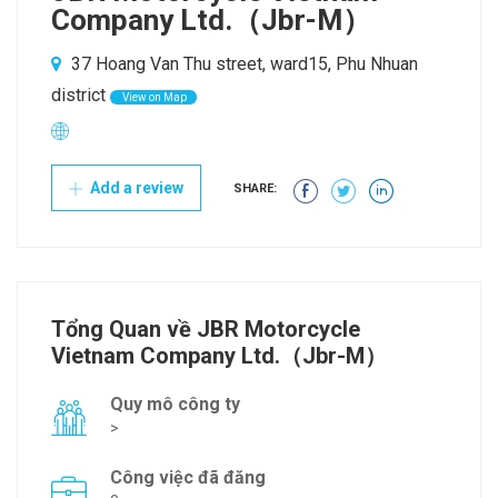
Company Ltd.（Jbr-M）
37 Hoang Van Thu street, ward15, Phu Nhuan
district
View on Map
Add a review
SHARE:
Tổng Quan về JBR Motorcycle
Vietnam Company Ltd.（Jbr-M）
Quy mô công ty
>
Công việc đã đăng