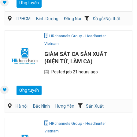
Ứng tuyển
TP.HCM
Bình Dương
Đồng Nai
Đồ gỗ/Nội thất
Kiến trúc/ Thiết Kế
Nghiên cứu phát triển sản phẩm
HRchannels Group - Headhunter
Vietnam
GIÁM SÁT CA SẢN XUẤT
(ĐIỆN TỬ, LÀM CA)
Posted job 21 hours ago
Ứng tuyển
Hà nội
Bắc Ninh
Hưng Yên
Sản Xuất
Kỹ sư Công Nghiệp (IE)/Cải tiến sản xuất
HRchannels Group - Headhunter
Vietnam