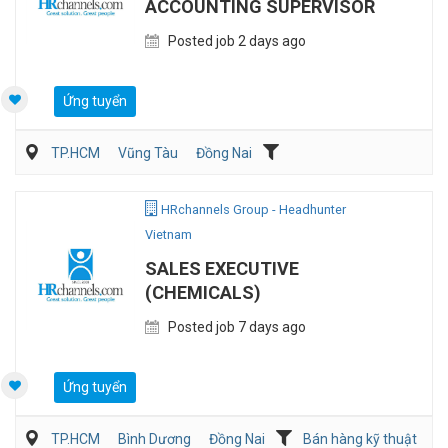
ACCOUNTING SUPERVISOR
Posted job 2 days ago
Ứng tuyển
TP.HCM
Vũng Tàu
Đồng Nai
Kế toán/Tài chính/Kiểm toán
Sản Xuất
HRchannels Group - Headhunter
Vietnam
SALES EXECUTIVE
(CHEMICALS)
Posted job 7 days ago
Ứng tuyển
TP.HCM
Bình Dương
Đồng Nai
Bán hàng kỹ thuật