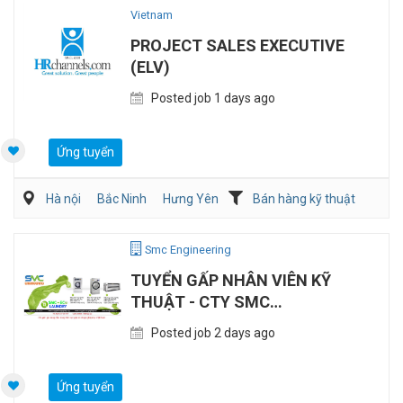
Vietnam
PROJECT SALES EXECUTIVE
(ELV)
Posted job 1 days ago
Ứng tuyển
Hà nội
Bắc Ninh
Hưng Yên
Bán hàng kỹ thuật
Điện/HVAC/MEP
Smc Engineering
TUYỂN GẤP NHÂN VIÊN KỸ
THUẬT - CTY SMC
ENGINEERING
Posted job 2 days ago
Ứng tuyển