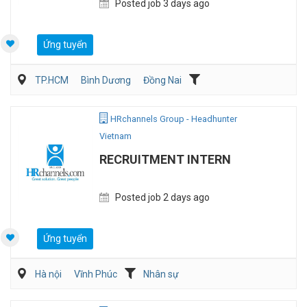
Posted job 3 days ago
Ứng tuyển
TP.HCM
Bình Dương
Đồng Nai
Kế toán/Tài chính/Kiểm toán
Sản Xuất
HRchannels Group - Headhunter
Vietnam
RECRUITMENT INTERN
Posted job 2 days ago
Ứng tuyển
Hà nội
Vĩnh Phúc
Nhân sự