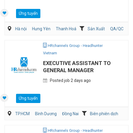
Ứng tuyển
Hà nội
Hưng Yên
Thanh Hoá
Sản Xuất
QA/QC
Kỹ sư Công Nghiệp (IE)/Cải tiến sản xuất
HRchannels Group - Headhunter
Vietnam
EXECUTIVE ASSISTANT TO
GENERAL MANAGER
Posted job 2 days ago
Ứng tuyển
TP.HCM
Bình Dương
Đồng Nai
Biên phiên dịch
Hành chánh/Thư ký
HRchannels Group - Headhunter