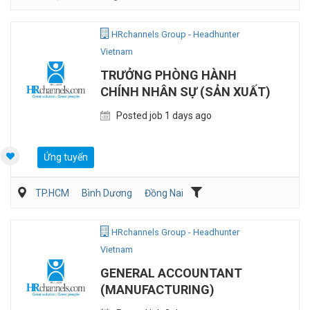
Vận Chuyển/Giao Nhận
Bán hàng (Khác)
Sales Logistic
HRchannels Group - Headhunter
Vietnam
TRƯỞNG PHÒNG HÀNH
CHÍNH NHÂN SỰ (SẢN XUẤT)
Posted job 1 days ago
Ứng tuyển
TP.HCM
Bình Dương
Đồng Nai
Hành chánh/Thư ký
Nhân sự
Sản Xuất
HRchannels Group - Headhunter
Vietnam
GENERAL ACCOUNTANT
(MANUFACTURING)