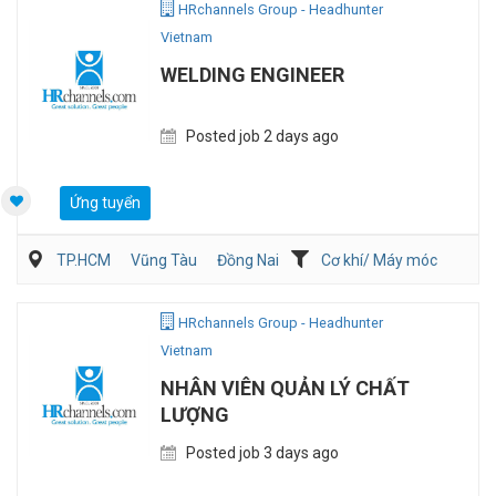
HRchannels Group - Headhunter
Vietnam
WELDING ENGINEER
Posted job 2 days ago
Ứng tuyển
TP.HCM
Vũng Tàu
Đồng Nai
Cơ khí/ Máy móc
Sản Xuất
QA/QC
HRchannels Group - Headhunter
Vietnam
NHÂN VIÊN QUẢN LÝ CHẤT
LƯỢNG
Posted job 3 days ago