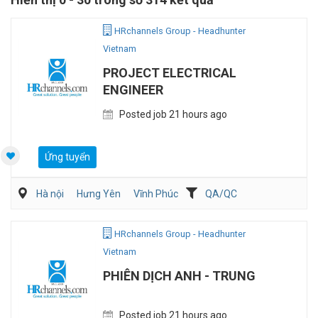
HRchannels Group - Headhunter
Vietnam
PROJECT ELECTRICAL
ENGINEER
Posted job 21 hours ago
Ứng tuyển
Hà nội
Hưng Yên
Vĩnh Phúc
QA/QC
Kỹ sư Công Nghiệp (IE)/Cải tiến sản xuất
Điện/HVAC/MEP
HRchannels Group - Headhunter
Vietnam
PHIÊN DỊCH ANH - TRUNG
Posted job 21 hours ago