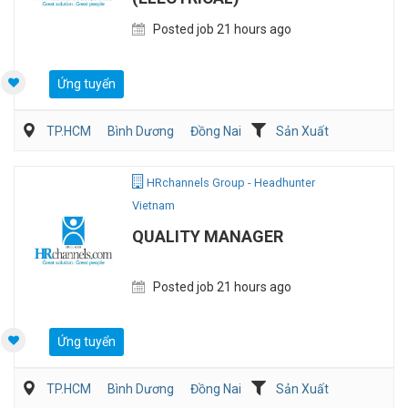
Posted job 21 hours ago
Ứng tuyển
TP.HCM
Bình Dương
Đồng Nai
Sản Xuất
Viễn Thông / Điện tử
QA/QC
HRchannels Group - Headhunter
Vietnam
QUALITY MANAGER
Posted job 21 hours ago
Ứng tuyển
TP.HCM
Bình Dương
Đồng Nai
Sản Xuất