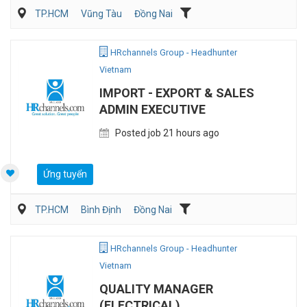
TP.HCM
Vũng Tàu
Đồng Nai
Kế toán/Tài chính/Kiểm toán
Quản lý điều hành
Sản Xuất
HRchannels Group - Headhunter
Vietnam
IMPORT - EXPORT & SALES
ADMIN EXECUTIVE
Posted job 21 hours ago
Ứng tuyển
TP.HCM
Bình Định
Đồng Nai
Vận Chuyển/Giao Nhận
Xuất nhập khẩu
HRchannels Group - Headhunter
Vietnam
QUALITY MANAGER
(ELECTRICAL)