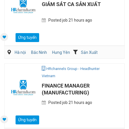
GIÁM SÁT CA SẢN XUẤT
Posted job 21 hours ago
Ứng tuyển
Hà nội
Bắc Ninh
Hưng Yên
Sản Xuất
Kỹ sư Công Nghiệp (IE)/Cải tiến sản xuất
HRchannels Group - Headhunter
Vietnam
FINANCE MANAGER
(MANUFACTURING)
Posted job 21 hours ago
Ứng tuyển