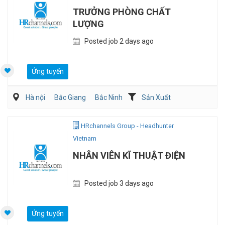
TRƯỞNG PHÒNG CHẤT
LƯỢNG
Posted job 2 days ago
Ứng tuyển
Hà nội
Bắc Giang
Bắc Ninh
Sản Xuất
Viễn Thông / Điện tử
QA/QC
HRchannels Group - Headhunter
Vietnam
NHÂN VIÊN KĨ THUẬT ĐIỆN
Posted job 3 days ago
Ứng tuyển