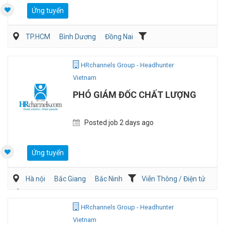
Ứng tuyển
TP.HCM
Bình Dương
Đồng Nai
Dịch vụ khách hàng
QA/QC
HRchannels Group - Headhunter
Vietnam
PHÓ GIÁM ĐỐC CHẤT LƯỢNG
Posted job 2 days ago
Ứng tuyển
Hà nội
Bắc Giang
Bắc Ninh
Viễn Thông / Điện tử
Ôtô / Xe Máy
QA/QC
HRchannels Group - Headhunter
Vietnam