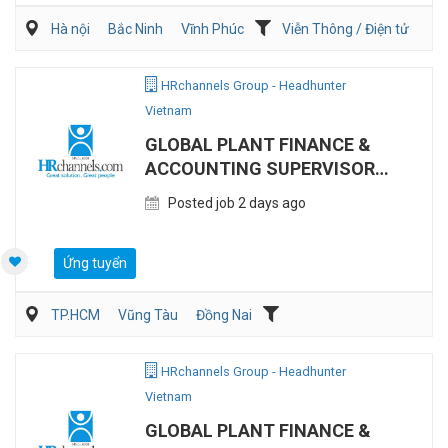
Hà nội
Bắc Ninh
Vĩnh Phúc
Viễn Thông / Điện tử
Xây dựng
Điện/HVAC/MEP
HRchannels Group - Headhunter
Vietnam
GLOBAL PLANT FINANCE &
ACCOUNTING SUPERVISOR
(MANUFACTURING)
Posted job 2 days ago
Ứng tuyển
TP.HCM
Vũng Tàu
Đồng Nai
Kế toán/Tài chính/Kiểm toán
Sản Xuất
HRchannels Group - Headhunter
Vietnam
GLOBAL PLANT FINANCE &