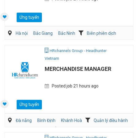
Ứng tuyển
Hà nội
Bắc Giang
Bắc Ninh
Biên phiên dịch
Sản Xuất
HRchannels Group - Headhunter
Vietnam
MERCHANDISE MANAGER
Posted job 21 hours ago
Ứng tuyển
Đà nẵng
Bình Định
Khánh Hoà
Quản lý điều hành
Mua hàng/Chuỗi Cung Ứng
Bán hàng (May mặc/Phụ kiện)
HRchannels Group - Headhunter