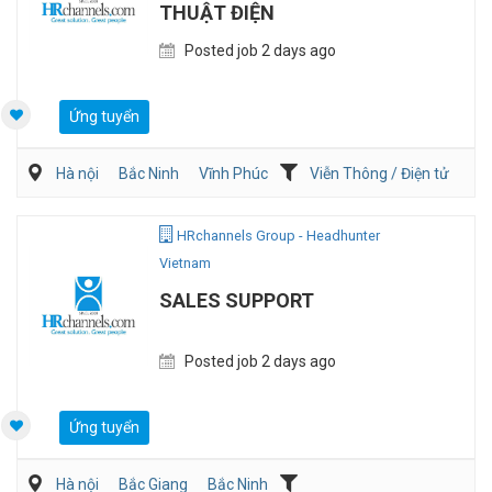
THUẬT ĐIỆN
Posted job 2 days ago
Ứng tuyển
Hà nội
Bắc Ninh
Vĩnh Phúc
Viễn Thông / Điện tử
Điện/HVAC/MEP
HRchannels Group - Headhunter
Vietnam
SALES SUPPORT
Posted job 2 days ago
Ứng tuyển
Hà nội
Bắc Giang
Bắc Ninh