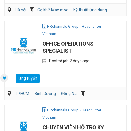
Hà nội
Cơ khí/ Máy móc
Kỹ thuật ứng dụng
Kỹ sư Công Nghiệp (IE)/Cải tiến sản xuất
HRchannels Group - Headhunter
Vietnam
OFFICE OPERATIONS
SPECIALIST
Posted job 2 days ago
Ứng tuyển
TP.HCM
Bình Dương
Đồng Nai
Hành chánh/Thư ký
Nhân sự
HRchannels Group - Headhunter
Vietnam
CHUYÊN VIÊN HỖ TRỢ KỸ