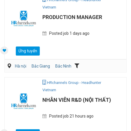
Vietnam
PRODUCTION MANAGER
Posted job 1 days ago
Ứng tuyển
Hà nội
Bắc Giang
Bắc Ninh
Dệt may/ Sợi/ Giầy da
Kỹ sư Công Nghiệp (IE)/Cải tiến sản xuất
HRchannels Group - Headhunter
Vietnam
NHÂN VIÊN R&D (NỘI THẤT)
Posted job 21 hours ago