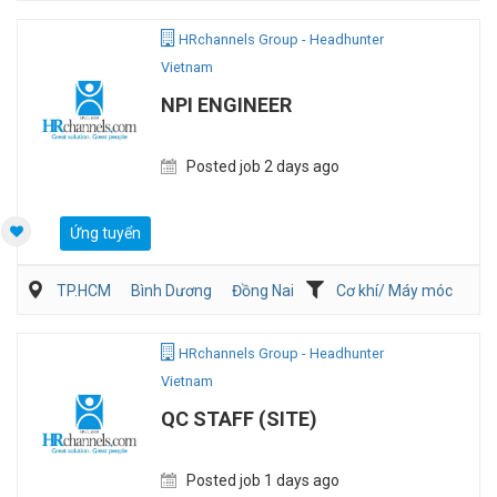
Viễn Thông / Điện tử
QA/QC
HRchannels Group - Headhunter
Vietnam
NPI ENGINEER
Posted job 2 days ago
Ứng tuyển
TP.HCM
Bình Dương
Đồng Nai
Cơ khí/ Máy móc
Kỹ thuật ứng dụng
Sản Xuất
HRchannels Group - Headhunter
Vietnam
QC STAFF (SITE)
Posted job 1 days ago