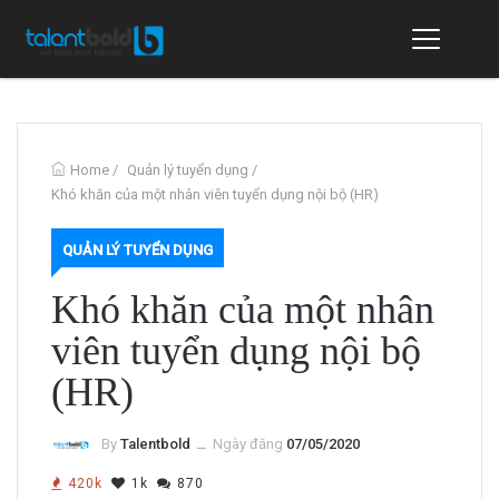
Home
/
Quản lý tuyển dụng
/
Khó khăn của một nhân viên tuyển dụng nội bộ (HR)
QUẢN LÝ TUYỂN DỤNG
Khó khăn của một nhân
viên tuyển dụng nội bộ
(HR)
By
Talentbold
ــ
Ngày đăng
07/05/2020
420k
1k
870