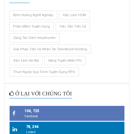
Định Hướng Nghề Nghiệp
Việc Làm HCM
Phần Mềm Tuyển Dụng
Việc Cần Tiến Cử
Cộng Tác Viên Headhunter
Giải Pháp Tiến Cử Nhân Tài Talentbold-Hunting
Việc Làm Hà Nội
Đăng Tuyển Miễn Phí
Thuê Ngoài Quy Trình Tuyển Dụng RPO
Ở LẠI VỚI CHÚNG TÔI
104, 725
Facebook
78, 294
Linked