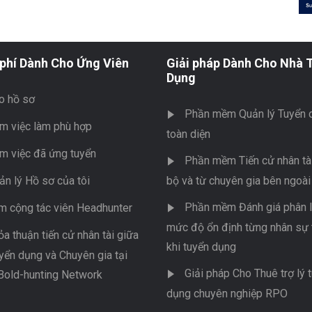
phí Dành Cho Ứng Viên
Giải pháp Dành Cho Nhà 
Dụng
o hồ sơ
Phần mềm Quản lý Tuyển 
m việc làm phù hợp
toàn diện
m việc đã ứng tuyển
Phần mềm Tiến cử nhân tài
ản lý Hồ sơ của tôi
bộ và từ chuyên gia bên ngoài
Phần mềm Đánh giá phân l
m cộng tác viên Headhunter
mức độ ổn định từng nhân sự 
ỏa thuận tiến cử nhân tài giữa
khi tuyển dụng
yển dụng và Chuyên gia tại
Giải pháp Cho Thuê trợ lý 
Bold-hunting Network
dụng chuyên nghiệp RPO