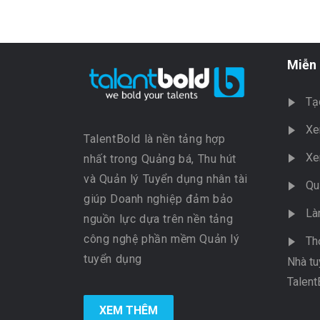
Miễn 
Tạ
Xe
TalentBold là nền tảng hợp
Xe
nhất trong Quảng bá, Thu hút
và Quản lý Tuyển dụng nhân tài
Qu
giúp Doanh nghiệp đảm bảo
Là
nguồn lực dựa trên nền tảng
công nghệ phần mềm Quản lý
Th
tuyển dụng
Nhà tu
Talent
XEM THÊM