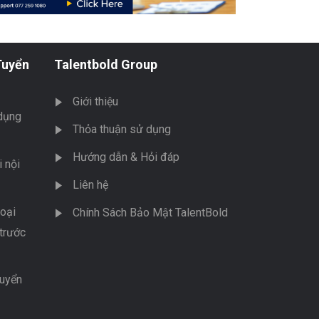
Tuyển
Talentbold Group
Giới thiệu
dụng
Thỏa thuận sử dụng
Hướng dẫn & Hỏi đáp
 nội
Liên hệ
oại
Chính Sách Bảo Mật TalentBold
trước
tuyển