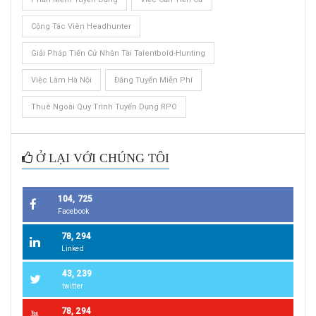
Cộng Tác Viên Headhunter
Giải Pháp Tiến Cử Nhân Tài Talentbold-Hunting
Việc Làm Hà Nội
Đăng Tuyển Miễn Phí
Thuê Ngoài Quy Trình Tuyển Dụng RPO
Ở LẠI VỚI CHÚNG TÔI
104, 725
Facebook
78, 294
Linked
43, 239
twitter
78, 294