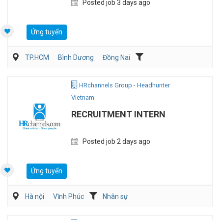
Posted job 3 days ago
Ứng tuyển
TP.HCM
Bình Dương
Đồng Nai
Kế toán/Tài chính/Kiểm toán
Sản Xuất
HRchannels Group - Headhunter
Vietnam
RECRUITMENT INTERN
Posted job 2 days ago
Ứng tuyển
Hà nội
Vĩnh Phúc
Nhân sự