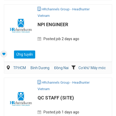
Viễn Thông / Điện tử
QA/QC
HRchannels Group - Headhunter
Vietnam
NPI ENGINEER
Posted job 2 days ago
Ứng tuyển
TP.HCM
Bình Dương
Đồng Nai
Cơ khí/ Máy móc
Kỹ thuật ứng dụng
Sản Xuất
HRchannels Group - Headhunter
Vietnam
QC STAFF (SITE)
Posted job 1 days ago