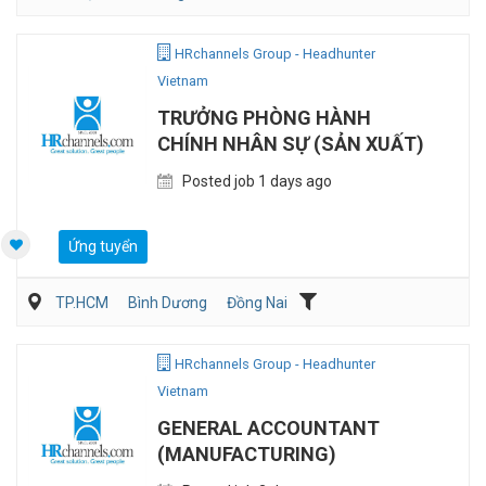
Vận Chuyển/Giao Nhận
Bán hàng (Khác)
Sales Logistic
HRchannels Group - Headhunter
Vietnam
TRƯỞNG PHÒNG HÀNH
CHÍNH NHÂN SỰ (SẢN XUẤT)
Posted job 1 days ago
Ứng tuyển
TP.HCM
Bình Dương
Đồng Nai
Hành chánh/Thư ký
Nhân sự
Sản Xuất
HRchannels Group - Headhunter
Vietnam
GENERAL ACCOUNTANT
(MANUFACTURING)