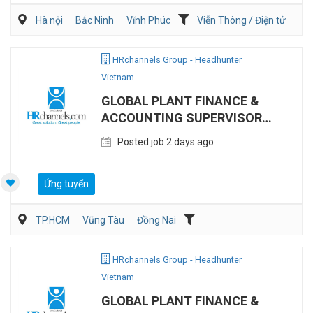
Hà nội
Bắc Ninh
Vĩnh Phúc
Viễn Thông / Điện tử
Xây dựng
Điện/HVAC/MEP
HRchannels Group - Headhunter
Vietnam
GLOBAL PLANT FINANCE &
ACCOUNTING SUPERVISOR
(MANUFACTURING)
Posted job 2 days ago
Ứng tuyển
TP.HCM
Vũng Tàu
Đồng Nai
Kế toán/Tài chính/Kiểm toán
Sản Xuất
HRchannels Group - Headhunter
Vietnam
GLOBAL PLANT FINANCE &