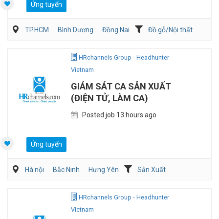
Ứng tuyển
TP.HCM
Bình Dương
Đồng Nai
Đồ gỗ/Nội thất
Kiến trúc/ Thiết Kế
Nghiên cứu phát triển sản phẩm
HRchannels Group - Headhunter
Vietnam
GIÁM SÁT CA SẢN XUẤT
(ĐIỆN TỬ, LÀM CA)
Posted job 13 hours ago
Ứng tuyển
Hà nội
Bắc Ninh
Hưng Yên
Sản Xuất
Kỹ sư Công Nghiệp (IE)/Cải tiến sản xuất
HRchannels Group - Headhunter
Vietnam