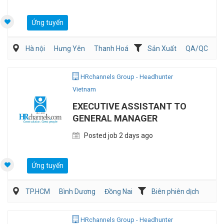
Ứng tuyển
Hà nội
Hưng Yên
Thanh Hoá
Sản Xuất
QA/QC
Kỹ sư Công Nghiệp (IE)/Cải tiến sản xuất
HRchannels Group - Headhunter
Vietnam
EXECUTIVE ASSISTANT TO
GENERAL MANAGER
Posted job 2 days ago
Ứng tuyển
TP.HCM
Bình Dương
Đồng Nai
Biên phiên dịch
Hành chánh/Thư ký
HRchannels Group - Headhunter