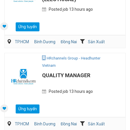
Posted job 13 hours ago
Ứng tuyển
TP.HCM
Bình Dương
Đồng Nai
Sản Xuất
Viễn Thông / Điện tử
QA/QC
HRchannels Group - Headhunter
Vietnam
QUALITY MANAGER
Posted job 13 hours ago
Ứng tuyển
TP.HCM
Bình Dương
Đồng Nai
Sản Xuất