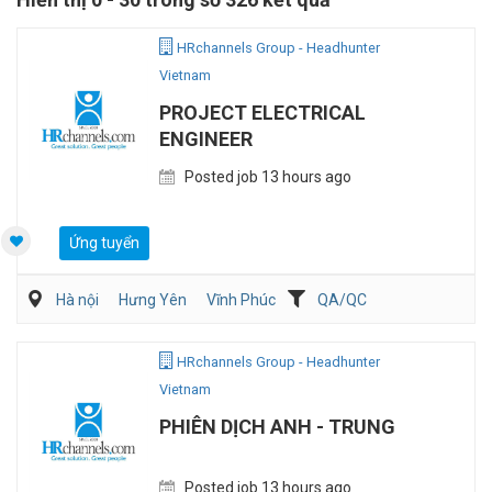
HRchannels Group - Headhunter
Vietnam
PROJECT ELECTRICAL
ENGINEER
Posted job 13 hours ago
Ứng tuyển
Hà nội
Hưng Yên
Vĩnh Phúc
QA/QC
Kỹ sư Công Nghiệp (IE)/Cải tiến sản xuất
Điện/HVAC/MEP
HRchannels Group - Headhunter
Vietnam
PHIÊN DỊCH ANH - TRUNG
Posted job 13 hours ago