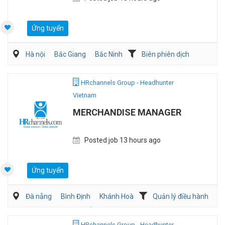
Ứng tuyển
Hà nội
Bắc Giang
Bắc Ninh
Biên phiên dịch
Sản Xuất
HRchannels Group - Headhunter
Vietnam
MERCHANDISE MANAGER
Posted job 13 hours ago
Ứng tuyển
Đà nẵng
Bình Định
Khánh Hoà
Quản lý điều hành
Mua hàng/Chuỗi Cung Ứng
Bán hàng (May mặc/Phụ kiện)
HRchannels Group - Headhunter