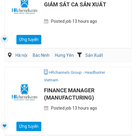
GIÁM SÁT CA SẢN XUẤT
Posted job 13 hours ago
Ứng tuyển
Hà nội
Bắc Ninh
Hưng Yên
Sản Xuất
Kỹ sư Công Nghiệp (IE)/Cải tiến sản xuất
HRchannels Group - Headhunter
Vietnam
FINANCE MANAGER
(MANUFACTURING)
Posted job 13 hours ago
Ứng tuyển