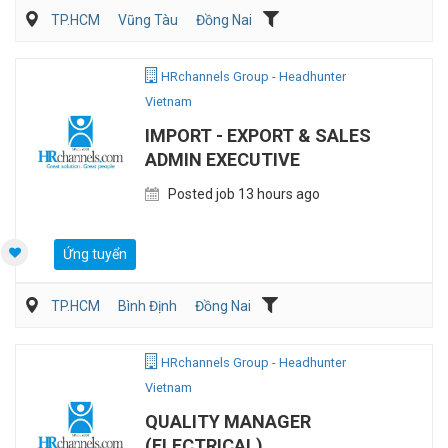
TP.HCM
Vũng Tàu
Đồng Nai
Kế toán/Tài chính/Kiểm toán
Quản lý điều hành
Sản Xuất
HRchannels Group - Headhunter
Vietnam
IMPORT - EXPORT & SALES
ADMIN EXECUTIVE
Posted job 13 hours ago
Ứng tuyển
TP.HCM
Bình Định
Đồng Nai
Vận Chuyển/Giao Nhận
Xuất nhập khẩu
HRchannels Group - Headhunter
Vietnam
QUALITY MANAGER
(ELECTRICAL)