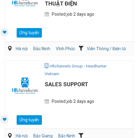
THUẬT ĐIỆN
Posted job 2 days ago
Ứng tuyển
Hà nội
Bắc Ninh
Vĩnh Phúc
Viễn Thông / Điện tử
Điện/HVAC/MEP
HRchannels Group - Headhunter
Vietnam
SALES SUPPORT
Posted job 2 days ago
Ứng tuyển
Hà nội
Bắc Giang
Bắc Ninh