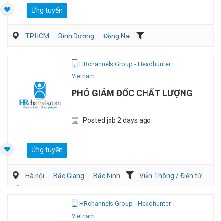
Ứng tuyển
TP.HCM
Bình Dương
Đồng Nai
Dịch vụ khách hàng
QA/QC
HRchannels Group - Headhunter
Vietnam
PHÓ GIÁM ĐỐC CHẤT LƯỢNG
Posted job 2 days ago
Ứng tuyển
Hà nội
Bắc Giang
Bắc Ninh
Viễn Thông / Điện tử
Ôtô / Xe Máy
QA/QC
HRchannels Group - Headhunter
Vietnam