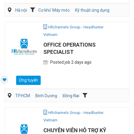
Hà nội
Cơ khí/ Máy móc
Kỹ thuật ứng dụng
Kỹ sư Công Nghiệp (IE)/Cải tiến sản xuất
HRchannels Group - Headhunter
Vietnam
OFFICE OPERATIONS
SPECIALIST
Posted job 2 days ago
Ứng tuyển
TP.HCM
Bình Dương
Đồng Nai
Hành chánh/Thư ký
Nhân sự
HRchannels Group - Headhunter
Vietnam
CHUYÊN VIÊN HỖ TRỢ KỸ