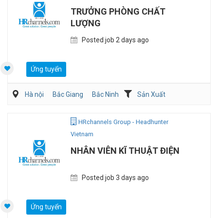
TRƯỞNG PHÒNG CHẤT
LƯỢNG
Posted job 2 days ago
Ứng tuyển
Hà nội
Bắc Giang
Bắc Ninh
Sản Xuất
Viễn Thông / Điện tử
QA/QC
HRchannels Group - Headhunter
Vietnam
NHÂN VIÊN KĨ THUẬT ĐIỆN
Posted job 3 days ago
Ứng tuyển