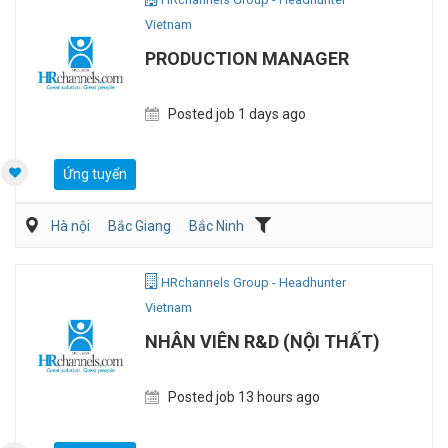
Vietnam
PRODUCTION MANAGER
Posted job 1 days ago
Ứng tuyển
Hà nội
Bắc Giang
Bắc Ninh
Dệt may/ Sợi/ Giầy da
Kỹ sư Công Nghiệp (IE)/Cải tiến sản xuất
HRchannels Group - Headhunter
Vietnam
NHÂN VIÊN R&D (NỘI THẤT)
Posted job 13 hours ago