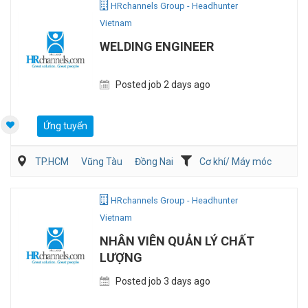
HRchannels Group - Headhunter
Vietnam
WELDING ENGINEER
Posted job 2 days ago
Ứng tuyển
TP.HCM
Vũng Tàu
Đồng Nai
Cơ khí/ Máy móc
Sản Xuất
QA/QC
HRchannels Group - Headhunter
Vietnam
NHÂN VIÊN QUẢN LÝ CHẤT
LƯỢNG
Posted job 3 days ago