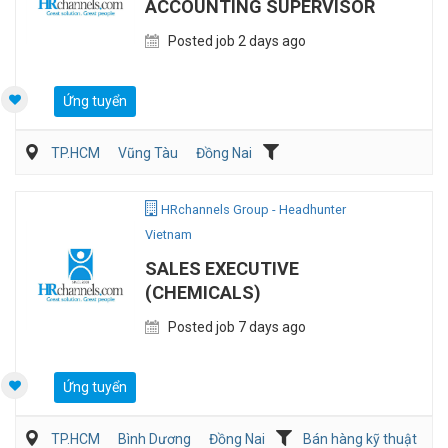
ACCOUNTING SUPERVISOR
Posted job 2 days ago
Ứng tuyển
TP.HCM
Vũng Tàu
Đồng Nai
Kế toán/Tài chính/Kiểm toán
Sản Xuất
HRchannels Group - Headhunter
Vietnam
SALES EXECUTIVE
(CHEMICALS)
Posted job 7 days ago
Ứng tuyển
TP.HCM
Bình Dương
Đồng Nai
Bán hàng kỹ thuật