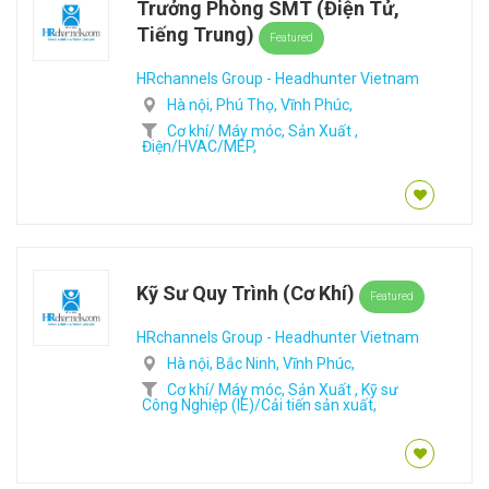
Trưởng Phòng SMT (Điện Tử,
Tiếng Trung)
Featured
HRchannels Group - Headhunter Vietnam
Hà nội,
Phú Thọ,
Vĩnh Phúc,
Cơ khí/ Máy móc,
Sản Xuất ,
Điện/HVAC/MEP,
Kỹ Sư Quy Trình (Cơ Khí)
Featured
HRchannels Group - Headhunter Vietnam
Hà nội,
Bắc Ninh,
Vĩnh Phúc,
Cơ khí/ Máy móc,
Sản Xuất ,
Kỹ sư
Công Nghiệp (IE)/Cải tiến sản xuất,