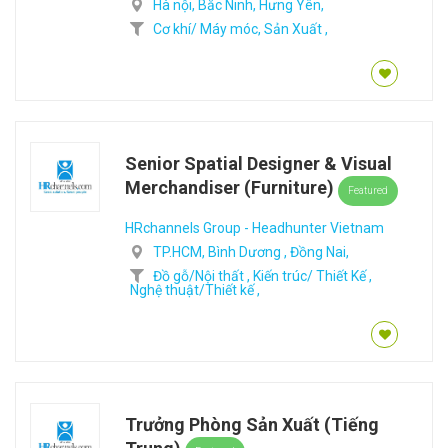
Hà nội,
Bắc Ninh,
Hưng Yên,
Cơ khí/ Máy móc,
Sản Xuất ,
Senior Spatial Designer & Visual
Merchandiser (Furniture)
Featured
HRchannels Group - Headhunter Vietnam
TP.HCM,
Bình Dương ,
Đồng Nai,
Đồ gỗ/Nội thất ,
Kiến trúc/ Thiết Kế ,
Nghệ thuật/Thiết kế ,
Trưởng Phòng Sản Xuất (Tiếng