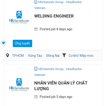
HRchannels Group - Headhunter
Vietnam
WELDING ENGINEER
Posted job 4 days ago
Ứng tuyển
TP.HCM
Vũng Tàu
Đồng Nai
Cơ khí/ Máy móc
Sản Xuất
QA/QC
HRchannels Group - Headhunter
Vietnam
NHÂN VIÊN QUẢN LÝ CHẤT
LƯỢNG
Posted job 5 days ago