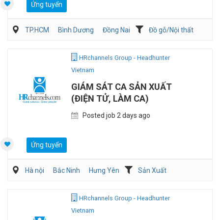
Ứng tuyển
TP.HCM
Bình Dương
Đồng Nai
Đồ gỗ/Nội thất
Kiến trúc/ Thiết Kế
Nghiên cứu phát triển sản phẩm
HRchannels Group - Headhunter
Vietnam
GIÁM SÁT CA SẢN XUẤT
(ĐIỆN TỬ, LÀM CA)
Posted job 2 days ago
Ứng tuyển
Hà nội
Bắc Ninh
Hưng Yên
Sản Xuất
Kỹ sư Công Nghiệp (IE)/Cải tiến sản xuất
HRchannels Group - Headhunter
Vietnam