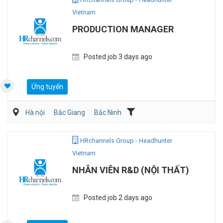
Vietnam
PRODUCTION MANAGER
Posted job 3 days ago
Ứng tuyển
Hà nội
Bắc Giang
Bắc Ninh
Dệt may/ Sợi/ Giầy da
Kỹ sư Công Nghiệp (IE)/Cải tiến sản xuất
HRchannels Group - Headhunter
Vietnam
NHÂN VIÊN R&D (NỘI THẤT)
Posted job 2 days ago