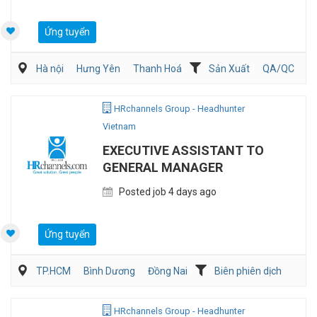
Ứng tuyển
Hà nội
Hưng Yên
Thanh Hoá
Sản Xuất
QA/QC
Kỹ sư Công Nghiệp (IE)/Cải tiến sản xuất
HRchannels Group - Headhunter
Vietnam
EXECUTIVE ASSISTANT TO
GENERAL MANAGER
Posted job 4 days ago
Ứng tuyển
TP.HCM
Bình Dương
Đồng Nai
Biên phiên dịch
Hành chánh/Thư ký
HRchannels Group - Headhunter