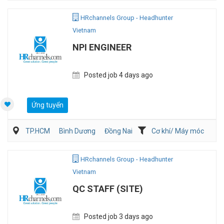
Viễn Thông / Điện tử
QA/QC
HRchannels Group - Headhunter
Vietnam
NPI ENGINEER
Posted job 4 days ago
Ứng tuyển
TP.HCM
Bình Dương
Đồng Nai
Cơ khí/ Máy móc
Kỹ thuật ứng dụng
Sản Xuất
HRchannels Group - Headhunter
Vietnam
QC STAFF (SITE)
Posted job 3 days ago