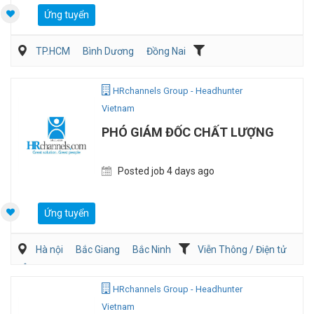
Ứng tuyển
TP.HCM
Bình Dương
Đồng Nai
Dịch vụ khách hàng
QA/QC
HRchannels Group - Headhunter
Vietnam
PHÓ GIÁM ĐỐC CHẤT LƯỢNG
Posted job 4 days ago
Ứng tuyển
Hà nội
Bắc Giang
Bắc Ninh
Viễn Thông / Điện tử
Ôtô / Xe Máy
QA/QC
HRchannels Group - Headhunter
Vietnam