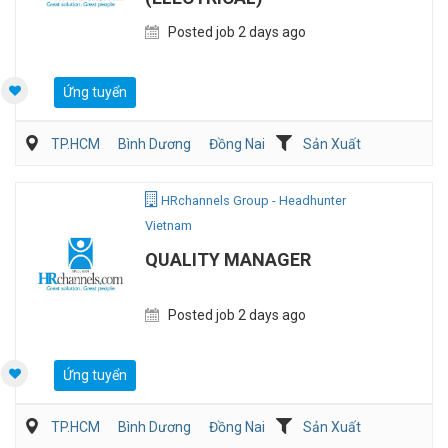
Posted job 2 days ago
Ứng tuyển
TP.HCM
Bình Dương
Đồng Nai
Sản Xuất
Viễn Thông / Điện tử
QA/QC
HRchannels Group - Headhunter
Vietnam
QUALITY MANAGER
Posted job 2 days ago
Ứng tuyển
TP.HCM
Bình Dương
Đồng Nai
Sản Xuất