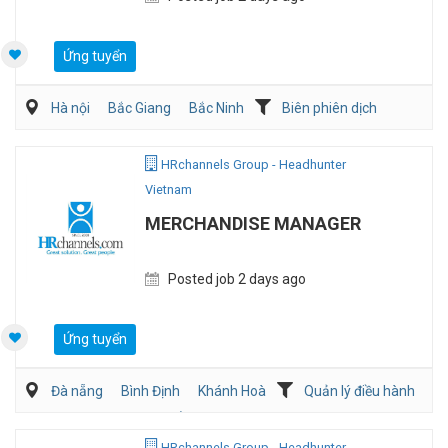
Ứng tuyển
Hà nội
Bắc Giang
Bắc Ninh
Biên phiên dịch
Sản Xuất
HRchannels Group - Headhunter
Vietnam
MERCHANDISE MANAGER
Posted job 2 days ago
Ứng tuyển
Đà nẵng
Bình Định
Khánh Hoà
Quản lý điều hành
Mua hàng/Chuỗi Cung Ứng
Bán hàng (May mặc/Phụ kiện)
HRchannels Group - Headhunter