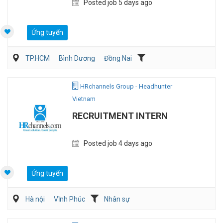
Posted job 5 days ago
Ứng tuyển
TP.HCM
Bình Dương
Đồng Nai
Kế toán/Tài chính/Kiểm toán
Sản Xuất
HRchannels Group - Headhunter
Vietnam
RECRUITMENT INTERN
Posted job 4 days ago
Ứng tuyển
Hà nội
Vĩnh Phúc
Nhân sự