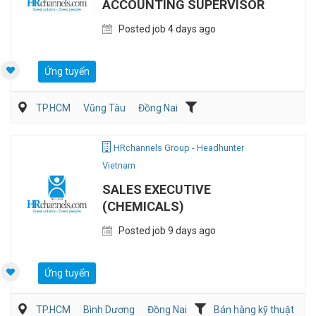
ACCOUNTING SUPERVISOR
Posted job 4 days ago
Ứng tuyển
TP.HCM
Vũng Tàu
Đồng Nai
Kế toán/Tài chính/Kiểm toán
Sản Xuất
HRchannels Group - Headhunter
Vietnam
SALES EXECUTIVE
(CHEMICALS)
Posted job 9 days ago
Ứng tuyển
TP.HCM
Bình Dương
Đồng Nai
Bán hàng kỹ thuật