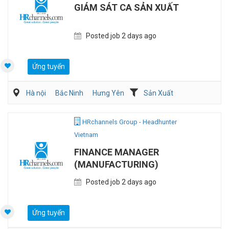
GIÁM SÁT CA SẢN XUẤT
Posted job 2 days ago
Ứng tuyển
Hà nội
Bắc Ninh
Hưng Yên
Sản Xuất
Kỹ sư Công Nghiệp (IE)/Cải tiến sản xuất
HRchannels Group - Headhunter
Vietnam
FINANCE MANAGER
(MANUFACTURING)
Posted job 2 days ago
Ứng tuyển