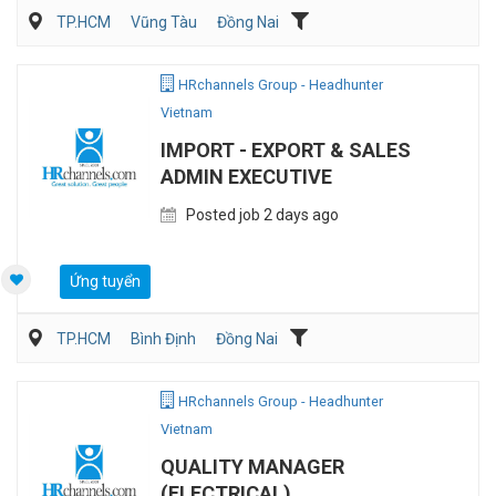
TP.HCM
Vũng Tàu
Đồng Nai
Kế toán/Tài chính/Kiểm toán
Quản lý điều hành
Sản Xuất
HRchannels Group - Headhunter
Vietnam
IMPORT - EXPORT & SALES
ADMIN EXECUTIVE
Posted job 2 days ago
Ứng tuyển
TP.HCM
Bình Định
Đồng Nai
Vận Chuyển/Giao Nhận
Xuất nhập khẩu
HRchannels Group - Headhunter
Vietnam
QUALITY MANAGER
(ELECTRICAL)