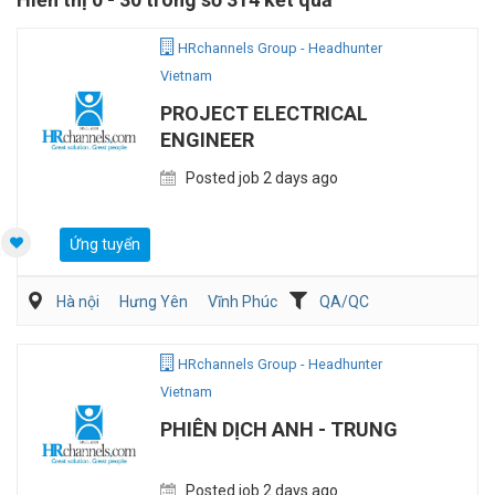
HRchannels Group - Headhunter
Vietnam
PROJECT ELECTRICAL
ENGINEER
Posted job 2 days ago
Ứng tuyển
Hà nội
Hưng Yên
Vĩnh Phúc
QA/QC
Kỹ sư Công Nghiệp (IE)/Cải tiến sản xuất
Điện/HVAC/MEP
HRchannels Group - Headhunter
Vietnam
PHIÊN DỊCH ANH - TRUNG
Posted job 2 days ago