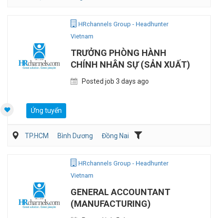
Vận Chuyển/Giao Nhận
Bán hàng (Khác)
Sales Logistic
HRchannels Group - Headhunter
Vietnam
TRƯỞNG PHÒNG HÀNH
CHÍNH NHÂN SỰ (SẢN XUẤT)
Posted job 3 days ago
Ứng tuyển
TP.HCM
Bình Dương
Đồng Nai
Hành chánh/Thư ký
Nhân sự
Sản Xuất
HRchannels Group - Headhunter
Vietnam
GENERAL ACCOUNTANT
(MANUFACTURING)