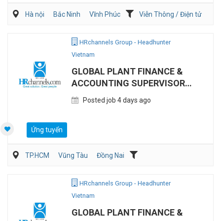
Hà nội
Bắc Ninh
Vĩnh Phúc
Viễn Thông / Điện tử
Xây dựng
Điện/HVAC/MEP
HRchannels Group - Headhunter
Vietnam
GLOBAL PLANT FINANCE &
ACCOUNTING SUPERVISOR
(MANUFACTURING)
Posted job 4 days ago
Ứng tuyển
TP.HCM
Vũng Tàu
Đồng Nai
Kế toán/Tài chính/Kiểm toán
Sản Xuất
HRchannels Group - Headhunter
Vietnam
GLOBAL PLANT FINANCE &