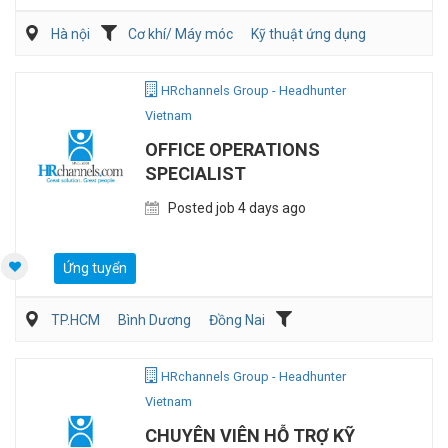
Hà nội
Cơ khí/ Máy móc
Kỹ thuật ứng dụng
Kỹ sư Công Nghiệp (IE)/Cải tiến sản xuất
HRchannels Group - Headhunter
Vietnam
OFFICE OPERATIONS
SPECIALIST
Posted job 4 days ago
Ứng tuyển
TP.HCM
Bình Dương
Đồng Nai
Hành chánh/Thư ký
Nhân sự
HRchannels Group - Headhunter
Vietnam
CHUYÊN VIÊN HỖ TRỢ KỸ