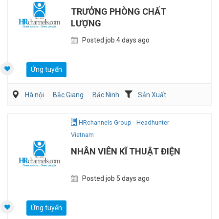
TRƯỞNG PHÒNG CHẤT
LƯỢNG
Posted job 4 days ago
Ứng tuyển
Hà nội
Bắc Giang
Bắc Ninh
Sản Xuất
Viễn Thông / Điện tử
QA/QC
HRchannels Group - Headhunter
Vietnam
NHÂN VIÊN KĨ THUẬT ĐIỆN
Posted job 5 days ago
Ứng tuyển