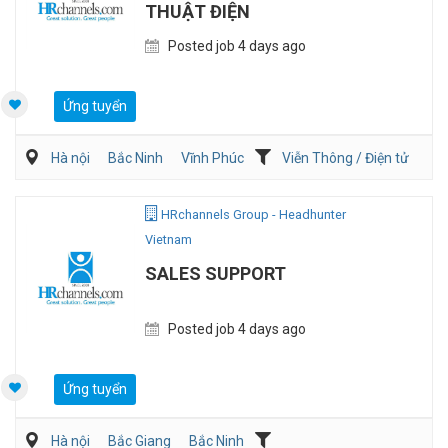
THUẬT ĐIỆN
Posted job 4 days ago
Ứng tuyển
Hà nội
Bắc Ninh
Vĩnh Phúc
Viễn Thông / Điện tử
Điện/HVAC/MEP
HRchannels Group - Headhunter
Vietnam
SALES SUPPORT
Posted job 4 days ago
Ứng tuyển
Hà nội
Bắc Giang
Bắc Ninh