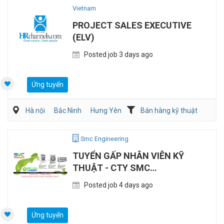
Vietnam
PROJECT SALES EXECUTIVE
(ELV)
Posted job 3 days ago
Ứng tuyển
Hà nội
Bắc Ninh
Hưng Yên
Bán hàng kỹ thuật
Điện/HVAC/MEP
Smc Engineering
TUYỂN GẤP NHÂN VIÊN KỸ
THUẬT - CTY SMC
ENGINEERING
Posted job 4 days ago
Ứng tuyển