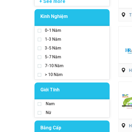
+ See more
T
Kinh Nghiệm
0-1 Năm
1-3 Năm
3-5 Năm
5-7 Năm
7-10 Năm
H
> 10 Năm
Giới Tính
Nam
Nữ
H
Bằng Cấp