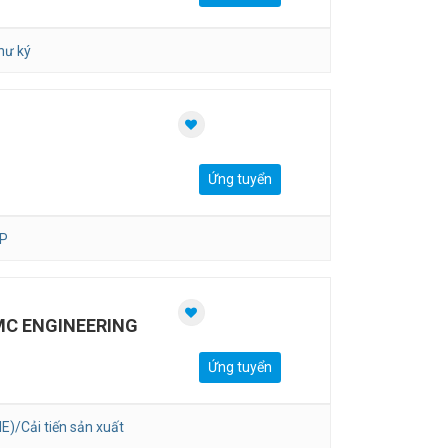
hư ký
Ứng tuyển
P
MC ENGINEERING
Ứng tuyển
E)/Cải tiến sản xuất