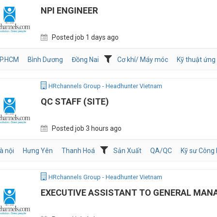
NPI ENGINEER
Posted job 1 days ago
P.HCM
Bình Dương
Đồng Nai
Cơ khí/ Máy móc
Kỹ thuật ứng
HRchannels Group - Headhunter Vietnam
QC STAFF (SITE)
Posted job 3 hours ago
à nội
Hưng Yên
Thanh Hoá
Sản Xuất
QA/QC
Kỹ sư Công N
HRchannels Group - Headhunter Vietnam
EXECUTIVE ASSISTANT TO GENERAL MAN