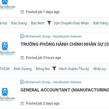
Posted job 1 days ago
à nội
Bắc Giang
Bắc Ninh
Vận Chuyển/Giao Nhận
Bán hàng 
HRchannels Group - Headhunter Vietnam
TRƯỞNG PHÒNG HÀNH CHÍNH NHÂN SỰ (S
Posted job 3 hours ago
P.HCM
Bình Dương
Đồng Nai
Hành chánh/Thư ký
Nhân sự
HRchannels Group - Headhunter Vietnam
GENERAL ACCOUNTANT (MANUFACTURING
Posted job 2 days ago