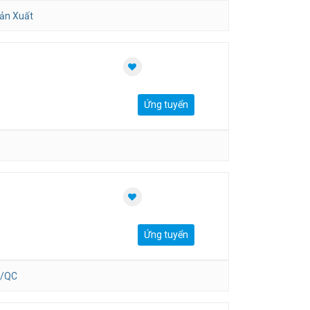
ản Xuất
Ứng tuyển
Ứng tuyển
/QC