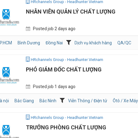
HRchannels Group - Headhunter Vietnam
NHÂN VIÊN QUẢN LÝ CHẤT LƯỢNG
Posted job 2 days ago
P.HCM
Bình Dương
Đồng Nai
Dịch vụ khách hàng
QA/QC
HRchannels Group - Headhunter Vietnam
PHÓ GIÁM ĐỐC CHẤT LƯỢNG
Posted job 1 days ago
à nội
Bắc Giang
Bắc Ninh
Viễn Thông / Điện tử
Ôtô / Xe Máy
HRchannels Group - Headhunter Vietnam
TRƯỞNG PHÒNG CHẤT LƯỢNG