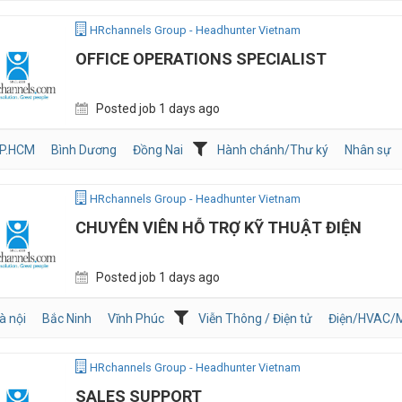
HRchannels Group - Headhunter Vietnam
OFFICE OPERATIONS SPECIALIST
Posted job 1 days ago
P.HCM
Bình Dương
Đồng Nai
Hành chánh/Thư ký
Nhân sự
HRchannels Group - Headhunter Vietnam
CHUYÊN VIÊN HỖ TRỢ KỸ THUẬT ĐIỆN
Posted job 1 days ago
à nội
Bắc Ninh
Vĩnh Phúc
Viễn Thông / Điện tử
Điện/HVAC/
HRchannels Group - Headhunter Vietnam
SALES SUPPORT