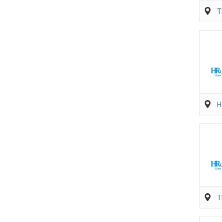
T
H
T