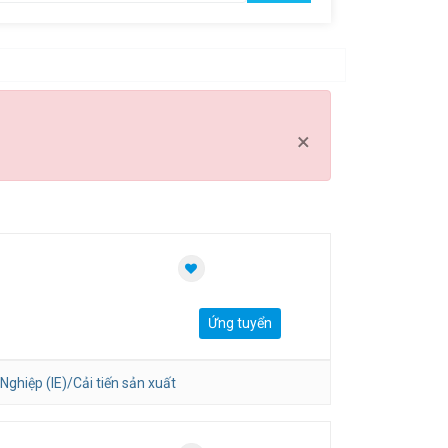
Clear all
×
Ứng tuyển
Nghiệp (IE)/Cải tiến sản xuất