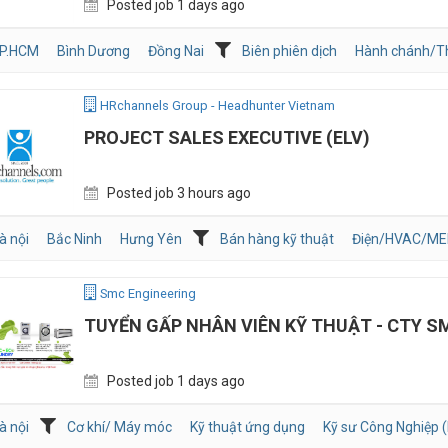
Posted job 1 days ago
P.HCM
Bình Dương
Đồng Nai
Biên phiên dịch
Hành chánh/T
HRchannels Group - Headhunter Vietnam
PROJECT SALES EXECUTIVE (ELV)
Posted job 3 hours ago
à nội
Bắc Ninh
Hưng Yên
Bán hàng kỹ thuật
Điện/HVAC/ME
Smc Engineering
TUYỂN GẤP NHÂN VIÊN KỸ THUẬT - CTY S
Posted job 1 days ago
à nội
Cơ khí/ Máy móc
Kỹ thuật ứng dụng
Kỹ sư Công Nghiệp (I