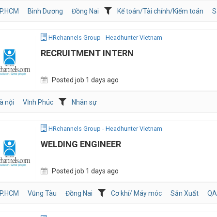
P.HCM
Bình Dương
Đồng Nai
Kế toán/Tài chính/Kiểm toán
S
HRchannels Group - Headhunter Vietnam
RECRUITMENT INTERN
Posted job 1 days ago
à nội
Vĩnh Phúc
Nhân sự
HRchannels Group - Headhunter Vietnam
WELDING ENGINEER
Posted job 1 days ago
P.HCM
Vũng Tàu
Đồng Nai
Cơ khí/ Máy móc
Sản Xuất
QA