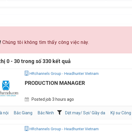
!
Chúng tôi không tìm thấy công việc này.
thị 0 - 30 trong số 330 kết quả
HRchannels Group - Headhunter Vietnam
PRODUCTION MANAGER
Posted job 3 hours ago
à nội
Bắc Giang
Bắc Ninh
Dệt may/ Sợi/ Giầy da
Kỹ sư Công 
HRchannels Group - Headhunter Vietnam