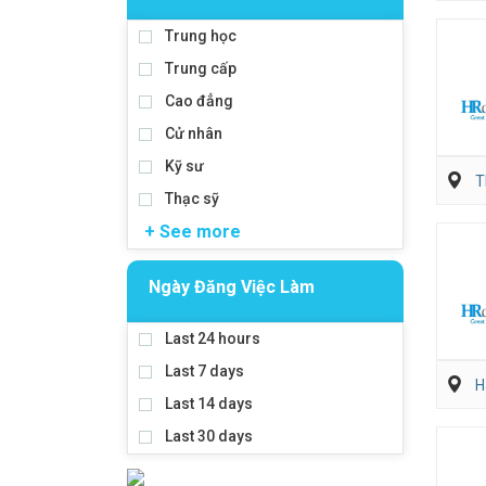
Trung học
Trung cấp
Cao đẳng
Cử nhân
Kỹ sư
T
Thạc sỹ
+ See more
Ngày Đăng Việc Làm
Last 24 hours
Last 7 days
H
Last 14 days
Last 30 days