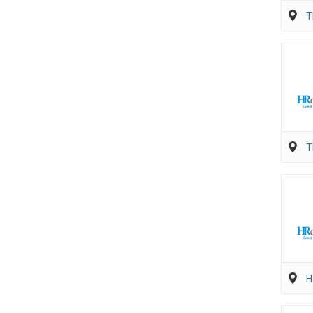
T
T
H