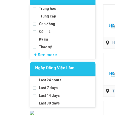
Trung học
Trung cấp
Cao đẳng
Cử nhân
Kỹ sư
H
Thạc sỹ
+ See more
Ngày Đăng Việc Làm
Last 24 hours
Last 7 days
T
Last 14 days
Last 30 days