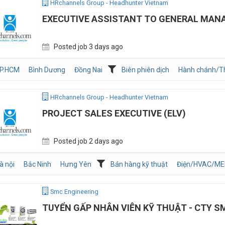
HRchannels Group - Headhunter Vietnam
EXECUTIVE ASSISTANT TO GENERAL MAN
Posted job 3 days ago
P.HCM
Bình Dương
Đồng Nai
Biên phiên dịch
Hành chánh/T
HRchannels Group - Headhunter Vietnam
PROJECT SALES EXECUTIVE (ELV)
Posted job 2 days ago
à nội
Bắc Ninh
Hưng Yên
Bán hàng kỹ thuật
Điện/HVAC/ME
Smc Engineering
TUYỂN GẤP NHÂN VIÊN KỸ THUẬT - CTY S