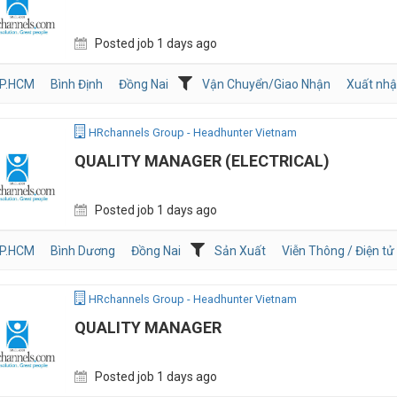
Posted job 1 days ago
P.HCM
Bình Định
Đồng Nai
Vận Chuyển/Giao Nhận
Xuất nhậ
HRchannels Group - Headhunter Vietnam
QUALITY MANAGER (ELECTRICAL)
Posted job 1 days ago
P.HCM
Bình Dương
Đồng Nai
Sản Xuất
Viễn Thông / Điện tử
HRchannels Group - Headhunter Vietnam
QUALITY MANAGER
Posted job 1 days ago