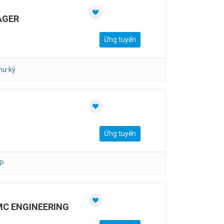
AGER
Ứng tuyển
hư ký
Ứng tuyển
P
MC ENGINEERING