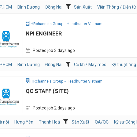
P.HCM
Bình Dương
Đồng Nai
Sản Xuất
Viễn Thông / Điện tử
HRchannels Group - Headhunter Vietnam
NPI ENGINEER
Posted job 3 days ago
P.HCM
Bình Dương
Đồng Nai
Cơ khí/ Máy móc
Kỹ thuật ứng
HRchannels Group - Headhunter Vietnam
QC STAFF (SITE)
Posted job 2 days ago
à nội
Hưng Yên
Thanh Hoá
Sản Xuất
QA/QC
Kỹ sư Công N