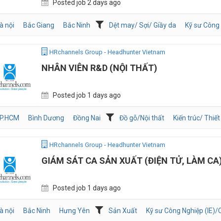
Posted job 2 days ago
à nội
Bắc Giang
Bắc Ninh
Dệt may/ Sợi/ Giầy da
Kỹ sư Công 
HRchannels Group - Headhunter Vietnam
NHÂN VIÊN R&D (NỘI THẤT)
Posted job 1 days ago
P.HCM
Bình Dương
Đồng Nai
Đồ gỗ/Nội thất
Kiến trúc/ Thiết
HRchannels Group - Headhunter Vietnam
GIÁM SÁT CA SẢN XUẤT (ĐIỆN TỬ, LÀM CA
Posted job 1 days ago
à nội
Bắc Ninh
Hưng Yên
Sản Xuất
Kỹ sư Công Nghiệp (IE)/C