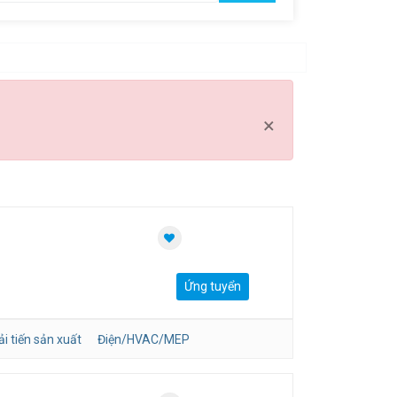
Clear all
×
Ứng tuyển
i tiến sản xuất
Điện/HVAC/MEP