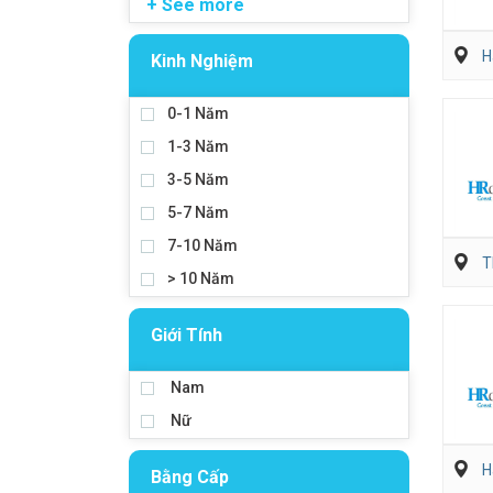
+ See more
H
Kinh Nghiệm
0-1 Năm
1-3 Năm
3-5 Năm
5-7 Năm
7-10 Năm
T
> 10 Năm
Giới Tính
Nam
Nữ
H
Bằng Cấp