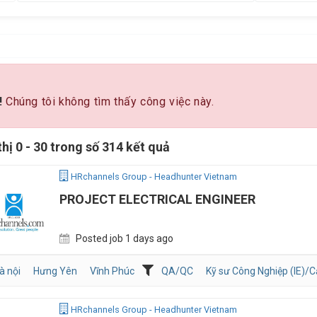
!
Chúng tôi không tìm thấy công việc này.
thị 0 - 30 trong số 314 kết quả
HRchannels Group - Headhunter Vietnam
PROJECT ELECTRICAL ENGINEER
Posted job 1 days ago
à nội
Hưng Yên
Vĩnh Phúc
QA/QC
Kỹ sư Công Nghiệp (IE)/Cả
HRchannels Group - Headhunter Vietnam