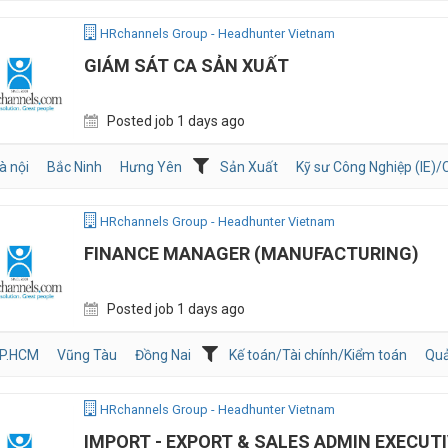
HRchannels Group - Headhunter Vietnam
GIÁM SÁT CA SẢN XUẤT
Posted job 1 days ago
à nội
Bắc Ninh
Hưng Yên
Sản Xuất
Kỹ sư Công Nghiệp (IE)/C
HRchannels Group - Headhunter Vietnam
FINANCE MANAGER (MANUFACTURING)
Posted job 1 days ago
P.HCM
Vũng Tàu
Đồng Nai
Kế toán/Tài chính/Kiểm toán
Quả
HRchannels Group - Headhunter Vietnam
IMPORT - EXPORT & SALES ADMIN EXECUT