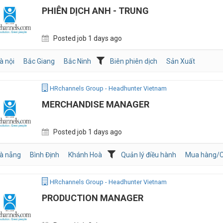
PHIÊN DỊCH ANH - TRUNG
Posted job 1 days ago
à nội
Bắc Giang
Bắc Ninh
Biên phiên dịch
Sản Xuất
HRchannels Group - Headhunter Vietnam
MERCHANDISE MANAGER
Posted job 1 days ago
à nẵng
Bình Định
Khánh Hoà
Quản lý điều hành
Mua hàng/C
HRchannels Group - Headhunter Vietnam
PRODUCTION MANAGER