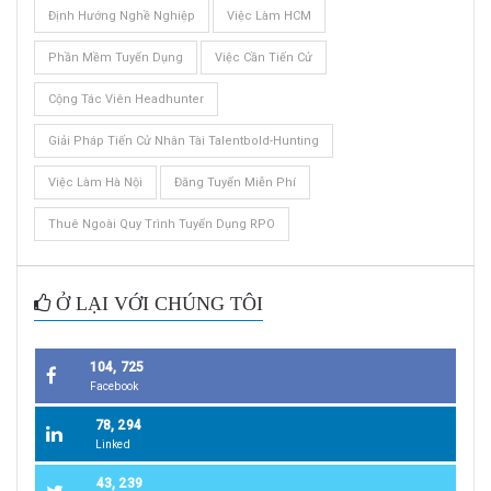
Định Hướng Nghề Nghiệp
Việc Làm HCM
Phần Mềm Tuyển Dụng
Việc Cần Tiến Cử
Cộng Tác Viên Headhunter
Giải Pháp Tiến Cử Nhân Tài Talentbold-Hunting
Việc Làm Hà Nội
Đăng Tuyển Miễn Phí
Thuê Ngoài Quy Trình Tuyển Dụng RPO
Ở LẠI VỚI CHÚNG TÔI
104, 725
Facebook
78, 294
Linked
43, 239