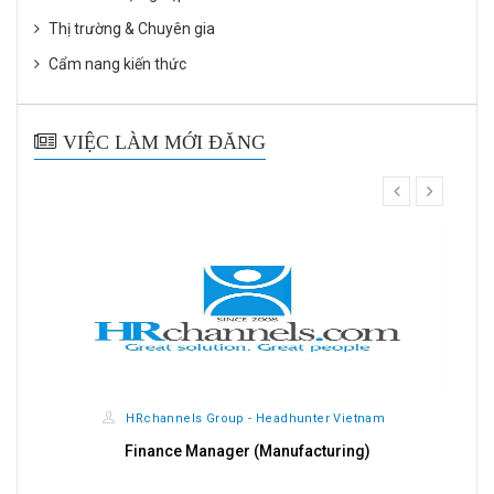
Thị trường & Chuyên gia
Cẩm nang kiến thức
VIỆC LÀM MỚI ĐĂNG
prev
next
r Vietnam
HRchannels Group - Headhunter Vietnam
uring)
Quality Manager (Electrical)