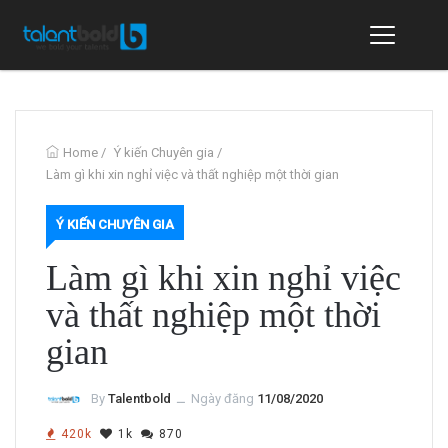
Home
/
Ý kiến Chuyên gia
/
Làm gì khi xin nghỉ việc và thất nghiệp một thời gian
Ý KIẾN CHUYÊN GIA
Làm gì khi xin nghỉ việc
và thất nghiệp một thời
gian
By
Talentbold
ــ
Ngày đăng
11/08/2020
420k
1k
870