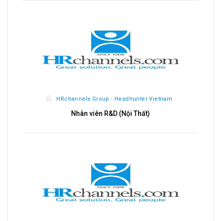
r Vietnam
HRchannels Group - Headhunter Vietnam
t)
Import - Export & Sales Admin Executive