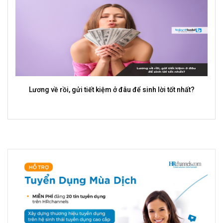
Đối phó với sếp độc hại mà vẫn giữ được sự chuyên nghiệp