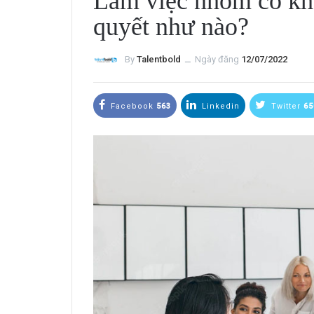
Làm việc nhóm có kh
quyết như nào?
By
Talentbold
ــ
Ngày đăng
12/07/2022
Facebook
563
Linkedin
Twitter
65