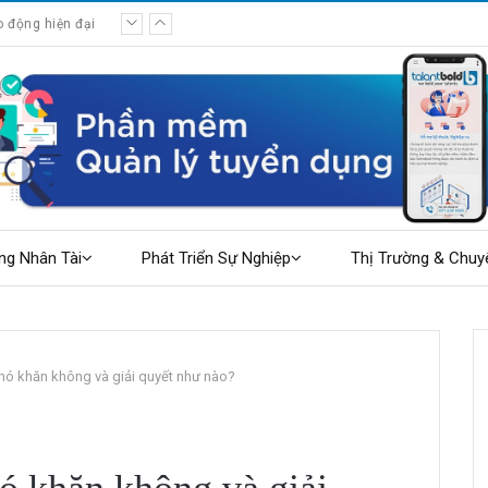
o động hiện đại
g điều cần chuẩn bị
ng Nhân Tài
Phát Triển Sự Nghiệp
Thị Trường & Chuy
hó khăn không và giải quyết như nào?