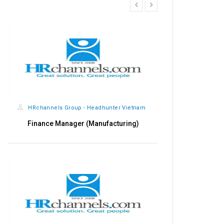
prev
next
HRchannels Group - Headhunter Vietnam
HRchannels
Finance Manager (Manufacturing)
Qualit