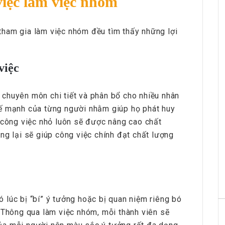
việc làm việc nhóm
HRchannels Group - Headhunter Vietnam
ham gia làm việc nhóm đều tìm thấy những lợi
Phiên Dịch Anh - Trung
việc
chuyên môn chi tiết và phân bổ cho nhiều nhân
hế mạnh của từng người nhằm giúp họ phát huy
 công việc nhỏ luôn sẽ được nâng cao chất
ng lại sẽ giúp công việc chính đạt chất lượng
HRchannels Group - Headhunter Vietnam
Merchandise Manager
lúc bị “bí” ý tưởng hoặc bị quan niệm riêng bó
 Thông qua làm việc nhóm, mỗi thành viên sẽ