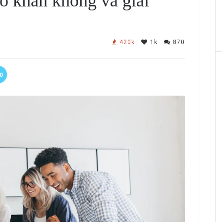
ó khăn không và giải
420k
1k
870
0