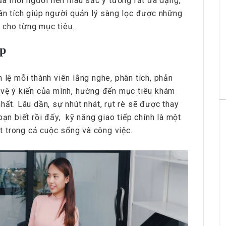
ủa mỗi người nên màu sắc ý tưởng rất đa dạng,
hân tích giúp người quản lý sàng lọc được những
ao cho từng mục tiêu.
ếp
 lệ mỗi thành viên lắng nghe, phân tích, phản
o vệ ý kiến của mình, hướng đến mục tiêu khám
hất. Lâu dần, sự nhút nhát, rụt rè sẽ được thay
bạn biết rồi đấy, kỹ năng giao tiếp chính là một
 trong cả cuộc sống và công việc.