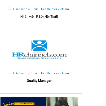
HRchannels Group - Headhunter Vietnam
HRchannels
Nhân viên R&D (Nội Thất)
Import - Exp
HRchannels Group - Headhunter Vietnam
HRchannels
Quality Manager
Giá