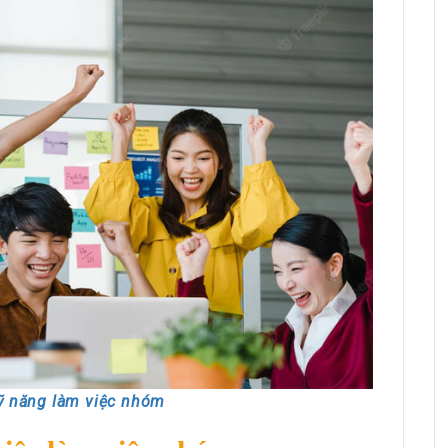
HRchannels Group - Headhunter Vietnam
Project Electrical Engineer
kỹ năng làm việc nhóm