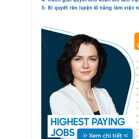
5- Bí quyết rèn luyện kĩ năng làm việc