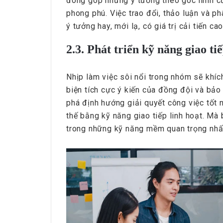
đóng góp những ý tưởng theo góc nhìn c
phong phú. Việc trao đổi, thảo luận và p
ý tưởng hay, mới lạ, có giá trị cải tiến c
2.3. Phát triển kỹ năng giao ti
Nhịp làm việc sôi nổi trong nhóm sẽ khích
biện tích cực ý kiến của đồng đội và bả
phá định hướng giải quyết công việc tốt n
thế bằng kỹ năng giao tiếp linh hoạt. Mà 
trong những kỹ năng mềm quan trọng nhất