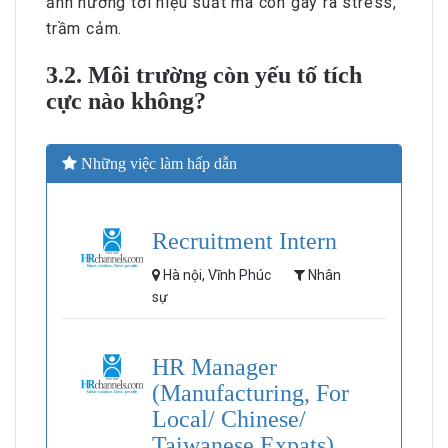
ảnh hưởng tới hiệu suất mà còn gây ra stress,
trầm cảm.
3.2. Môi trường còn yếu tố tích
cực nào không?
Những việc làm hấp dẫn
Recruitment Intern
Hà nội, Vĩnh Phúc
Nhân
sự
HR Manager
(Manufacturing, For
Local/ Chinese/
Taiwanese Expats)