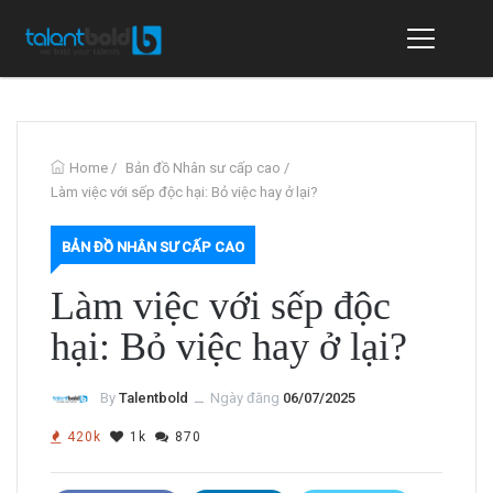
Home
/
Bản đồ Nhân sư cấp cao
/
Làm việc với sếp độc hại: Bỏ việc hay ở lại?
BẢN ĐỒ NHÂN SƯ CẤP CAO
Làm việc với sếp độc
hại: Bỏ việc hay ở lại?
By
Talentbold
ــ
Ngày đăng
06/07/2025
420k
1k
870