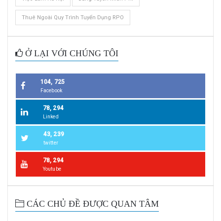
Thuê Ngoài Quy Trình Tuyển Dụng RPO
Ở LẠI VỚI CHÚNG TÔI
104, 725
Facebook
78, 294
Linked
43, 239
twitter
78, 294
Youtube
CÁC CHỦ ĐỀ ĐƯỢC QUAN TÂM