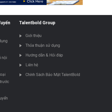
Tuyển
Talentbold Group
Giới thiệu
dụng
Thỏa thuận sử dụng
Hướng dẫn & Hỏi đáp
 nội
Liên hệ
oại
Chính Sách Bảo Mật TalentBold
trước
tuyển