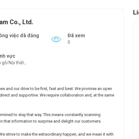
L
am Co., Ltd.
ông việc đã đăng
Đã xem
0
ĩnh vực
 gỗ/Nội thất ,
es and our drive to be first, fast and best. We promise an open
rect and supportive. We require collaboration and, at the same
ermined to stay that way. This means constantly scanning
n that information to surprise and delight our customers.
 We strive to make the extraordinary happen, and we mean it with