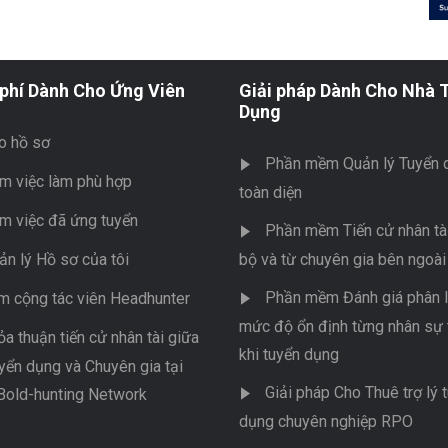
phí Dành Cho Ứng Viên
Giải pháp Dành Cho Nhà 
Dụng
o hồ sơ
Phần mềm Quản lý Tuyển 
m việc làm phù hợp
toàn diện
m việc đã ứng tuyển
Phần mềm Tiến cử nhân tài
ản lý Hồ sơ của tôi
bộ và từ chuyên gia bên ngoài
Phần mềm Đánh giá phân l
m cộng tác viên Headhunter
mức độ ổn định từng nhân sự 
ỏa thuận tiến cử nhân tài giữa
khi tuyển dụng
yển dụng và Chuyên gia tại
Giải pháp Cho Thuê trợ lý 
Bold-hunting Network
dụng chuyên nghiệp RPO