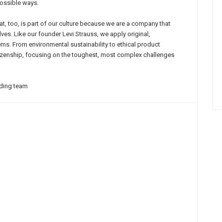
possible ways.
, too, is part of our culture because we are a company that
ves. Like our founder Levi Strauss, we apply original,
ms. From environmental sustainability to ethical product
itizenship, focusing on the toughest, most complex challenges
nding team