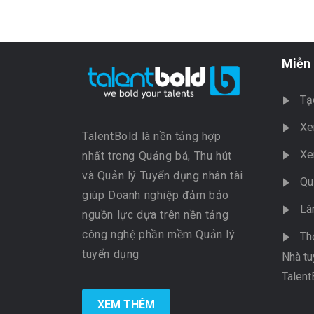
Miễn 
Tạ
Xe
TalentBold là nền tảng hợp
Xe
nhất trong Quảng bá, Thu hút
và Quản lý Tuyển dụng nhân tài
Qu
giúp Doanh nghiệp đảm bảo
Là
nguồn lực dựa trên nền tảng
công nghệ phần mềm Quản lý
Th
tuyển dụng
Nhà tu
Talent
XEM THÊM