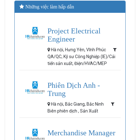
Những việc làm hấp dẫn
Project Electrical
Engineer
Hà nội, Hưng Yên, Vĩnh Phúc
QA/QC, Kỹ sư Công Nghiệp (IE)/Cải
tiến sản xuất, Điện/HVAC/MEP
Phiên Dịch Anh -
Trung
Hà nội, Bắc Giang, Bắc Ninh
Biên phiên dịch , Sản Xuất
Merchandise Manager