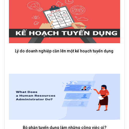
3 Cách Để Nhân Viên Chủ Động Hơn Trong Công Việc
Vì sao phần mềm quản lý tuyển dụng lại là công cụ cần có