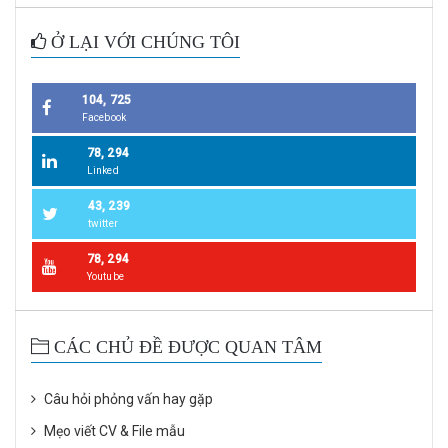
Ở LẠI VỚI CHÚNG TÔI
104, 725
Facebook
78, 294
Linked
43, 239
twitter
78, 294
Youtube
CÁC CHỦ ĐỀ ĐƯỢC QUAN TÂM
Câu hỏi phỏng vấn hay gặp
Mẹo viết CV & File mẫu