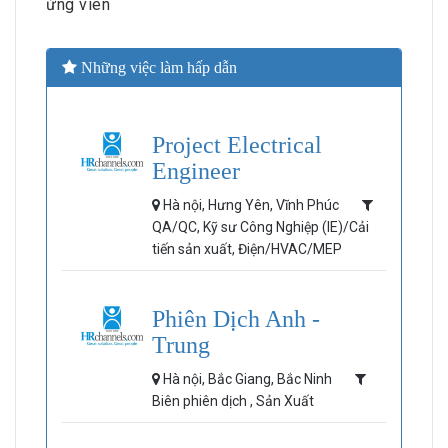
ứng viên
Những việc làm hấp dẫn
Project Electrical
Engineer
Hà nội, Hưng Yên, Vĩnh Phúc
QA/QC, Kỹ sư Công Nghiệp (IE)/Cải
tiến sản xuất, Điện/HVAC/MEP
Phiên Dịch Anh -
Trung
Hà nội, Bắc Giang, Bắc Ninh
Biên phiên dịch , Sản Xuất