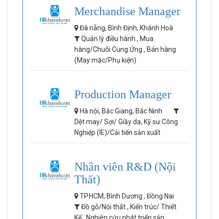
Merchandise Manager
Đà nẵng, Bình Định, Khánh Hoà
Quản lý điều hành , Mua
hàng/Chuỗi Cung Ứng , Bán hàng
(May mặc/Phụ kiện)
Production Manager
Hà nội, Bắc Giang, Bắc Ninh
Dệt may/ Sợi/ Giầy da, Kỹ sư Công
Nghiệp (IE)/Cải tiến sản xuất
Nhân viên R&D (Nội
Thất)
TP.HCM, Bình Dương , Đồng Nai
Đồ gỗ/Nội thất , Kiến trúc/ Thiết
Kế , Nghiên cứu phát triển sản