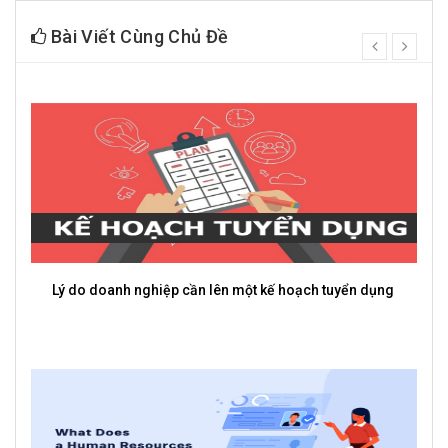
Bài Viết Cùng Chủ Đề
prev
next
3 Cách Để Nhân Viên Chủ Động Hơn Trong Công Việc