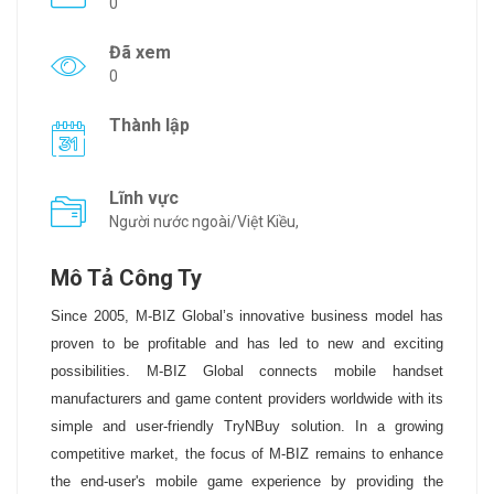
0
Đã xem
0
Thành lập
Lĩnh vực
Người nước ngoài/Việt Kiều,
Mô Tả Công Ty
Since 2005, M-BIZ Global’s innovative business model has
proven to be profitable and has led to new and exciting
possibilities. M-BIZ Global connects mobile handset
manufacturers and game content providers worldwide with its
simple and user-friendly TryNBuy solution. In a growing
competitive market, the focus of M-BIZ remains to enhance
the end-user's mobile game experience by providing the