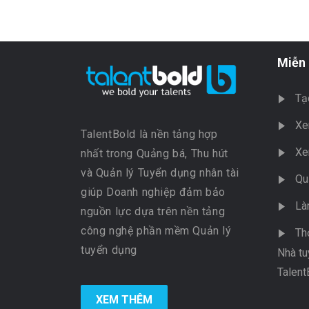
Miễn 
Tạ
Xe
TalentBold là nền tảng hợp
Xe
nhất trong Quảng bá, Thu hút
và Quản lý Tuyển dụng nhân tài
Qu
giúp Doanh nghiệp đảm bảo
Là
nguồn lực dựa trên nền tảng
công nghệ phần mềm Quản lý
Th
tuyển dụng
Nhà tu
Talent
XEM THÊM