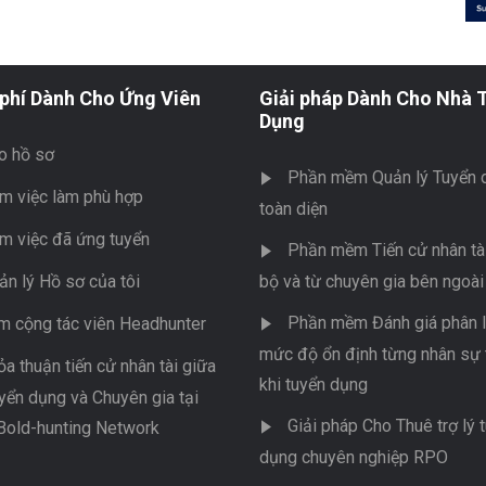
phí Dành Cho Ứng Viên
Giải pháp Dành Cho Nhà 
Dụng
o hồ sơ
Phần mềm Quản lý Tuyển 
m việc làm phù hợp
toàn diện
m việc đã ứng tuyển
Phần mềm Tiến cử nhân tài
ản lý Hồ sơ của tôi
bộ và từ chuyên gia bên ngoài
Phần mềm Đánh giá phân l
m cộng tác viên Headhunter
mức độ ổn định từng nhân sự 
ỏa thuận tiến cử nhân tài giữa
khi tuyển dụng
yển dụng và Chuyên gia tại
Giải pháp Cho Thuê trợ lý 
Bold-hunting Network
dụng chuyên nghiệp RPO