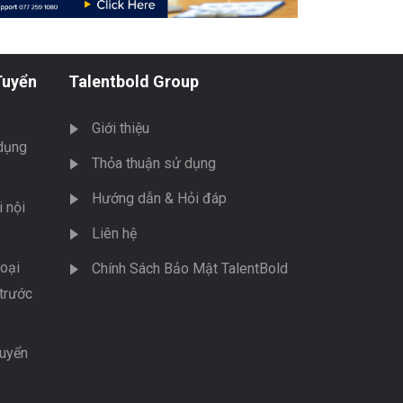
Tuyển
Talentbold Group
Giới thiệu
dụng
Thỏa thuận sử dụng
Hướng dẫn & Hỏi đáp
 nội
Liên hệ
oại
Chính Sách Bảo Mật TalentBold
trước
tuyển