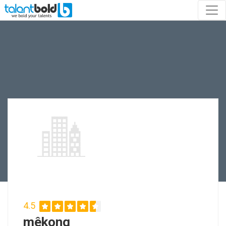
4.5
mêkong