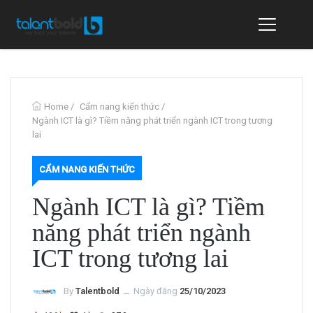
Home
/
Cẩm nang kiến thức
/
Ngành ICT là gì? Tiềm năng phát triển ngành ICT trong tương
lai
CẨM NANG KIẾN THỨC
Ngành ICT là gì? Tiềm
năng phát triển ngành
ICT trong tương lai
By
Talentbold
ــ
Ngày đăng
25/10/2023