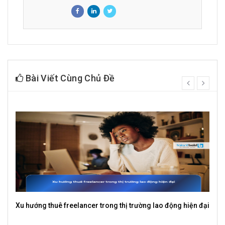
Bài Viết Cùng Chủ Đề
prev
next
i
Freelancer là tự do thời gian hay đánh đổi sự ổn định?