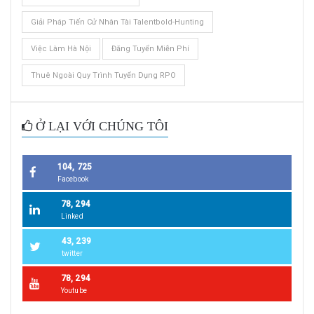
Giải Pháp Tiến Cử Nhân Tài Talentbold-Hunting
Việc Làm Hà Nội
Đăng Tuyển Miễn Phí
Thuê Ngoài Quy Trình Tuyển Dụng RPO
Ở LẠI VỚI CHÚNG TÔI
104, 725
Facebook
78, 294
Linked
43, 239
twitter
78, 294
Youtube