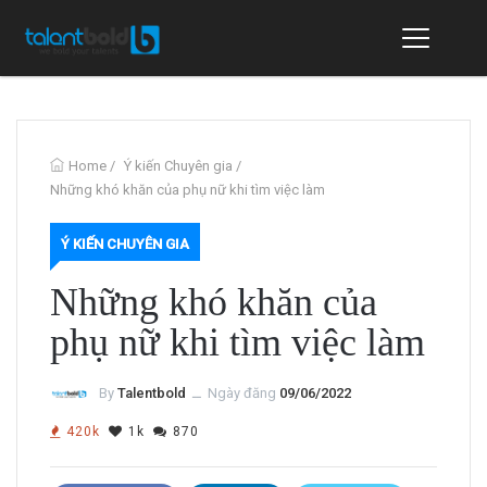
Home
/
Ý kiến Chuyên gia
/
Những khó khăn của phụ nữ khi tìm việc làm
Ý KIẾN CHUYÊN GIA
Những khó khăn của
phụ nữ khi tìm việc làm
By
Talentbold
ــ
Ngày đăng
09/06/2022
420k
1k
870