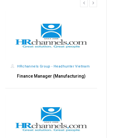
prev
next
HRchannels Group - Headhunter Vietnam
HRchannels
Finance Manager (Manufacturing)
Qualit