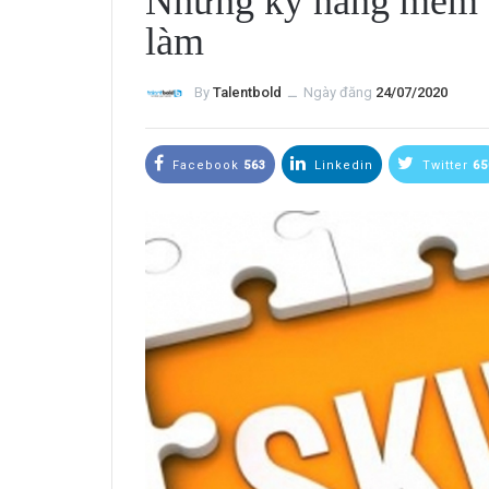
Những kỹ năng mềm cầ
làm
By
Talentbold
ــ
Ngày đăng
24/07/2020
Facebook
563
Linkedin
Twitter
65