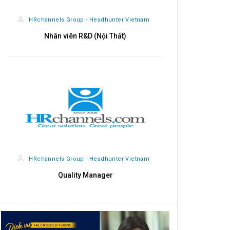
HRchannels Group - Headhunter Vietnam
HRchannels
Nhân viên R&D (Nội Thất)
Import - Exp
HRchannels Group - Headhunter Vietnam
HRchannels
Quality Manager
Giá