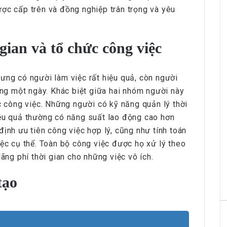
ợc cấp trên và đồng nghiệp trân trọng và yêu
HRchannels Group - Headhunter Vietnam
Phiên Dịch Anh - Trung
gian và tổ chức công việc
ưng có người làm việc rất hiệu quả, còn người
rong một ngày. Khác biệt giữa hai nhóm người này
ức công việc. Những người có kỹ năng quản lý thời
iệu quả thường có năng suất lao động cao hơn
ịnh ưu tiên công việc hợp lý, cũng như tính toán
iệc cụ thể. Toàn bộ công việc được họ xử lý theo
lãng phí thời gian cho những việc vô ích.
HRchannels Group - Headhunter Vietnam
Merchandise Manager
tạo