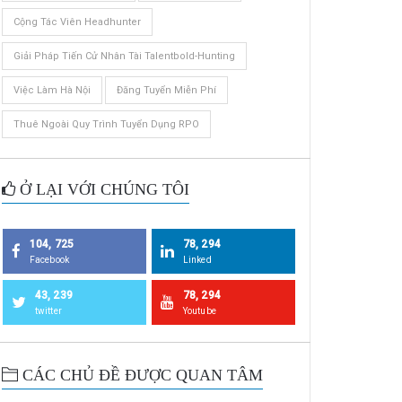
Cộng Tác Viên Headhunter
Giải Pháp Tiến Cử Nhân Tài Talentbold-Hunting
Việc Làm Hà Nội
Đăng Tuyển Miễn Phí
Thuê Ngoài Quy Trình Tuyển Dụng RPO
Ở LẠI VỚI CHÚNG TÔI
104, 725
78, 294
Facebook
Linked
43, 239
78, 294
twitter
Youtube
CÁC CHỦ ĐỀ ĐƯỢC QUAN TÂM