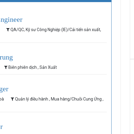
Engineer
c
QA/QC, Kỹ sư Công Nghiệp (IE)/Cải tiến sản xuất,
Trung
Biên phiên dịch , Sản Xuất
ger
Hoà
Quản lý điều hành , Mua hàng/Chuỗi Cung Ứng ,
)
r