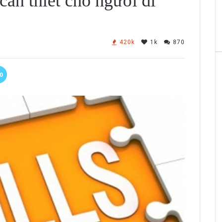
n thiết cho người đi
420k
1k
870
0