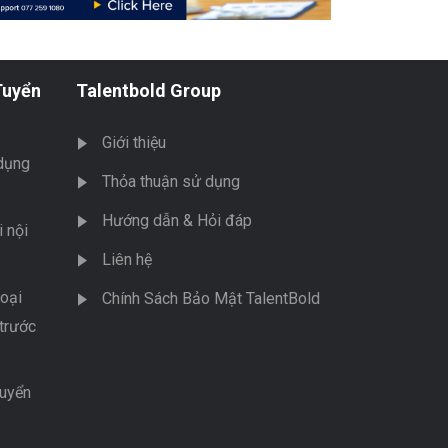
Tuyển
Talentbold Group
Giới thiệu
dụng
Thỏa thuận sử dụng
Hướng dẫn & Hỏi đáp
 nội
Liên hệ
oại
Chính Sách Bảo Mật TalentBold
trước
tuyển