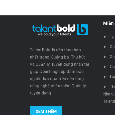
Miễn 
Tạ
Xe
TalentBold là nền tảng hợp
Xe
nhất trong Quảng bá, Thu hút
và Quản lý Tuyển dụng nhân tài
Qu
giúp Doanh nghiệp đảm bảo
Là
nguồn lực dựa trên nền tảng
công nghệ phần mềm Quản lý
Th
tuyển dụng
Nhà tu
Talent
XEM THÊM