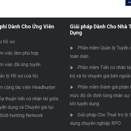
phí Dành Cho Ứng Viên
Giải pháp Dành Cho Nhà 
Dụng
o hồ sơ
Phần mềm Quản lý Tuyển 
m việc làm phù hợp
toàn diện
m việc đã ứng tuyển
Phần mềm Tiến cử nhân tài
ản lý Hồ sơ của tôi
bộ và từ chuyên gia bên ngoài
Phần mềm Đánh giá phân l
m cộng tác viên Headhunter
mức độ ổn định từng nhân sự 
ỏa thuận tiến cử nhân tài giữa
khi tuyển dụng
yển dụng và Chuyên gia tại
Giải pháp Cho Thuê trợ lý 
Bold-hunting Network
dụng chuyên nghiệp RPO