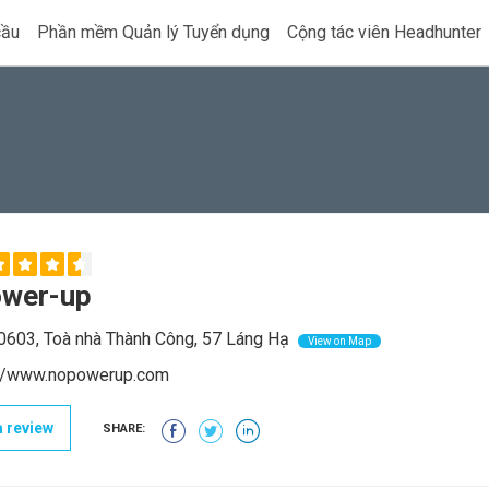
cầu
Phần mềm Quản lý Tuyển dụng
Cộng tác viên Headhunter
wer-up
603, Toà nhà Thành Công, 57 Láng Hạ
View on Map
://www.nopowerup.com
 review
SHARE: