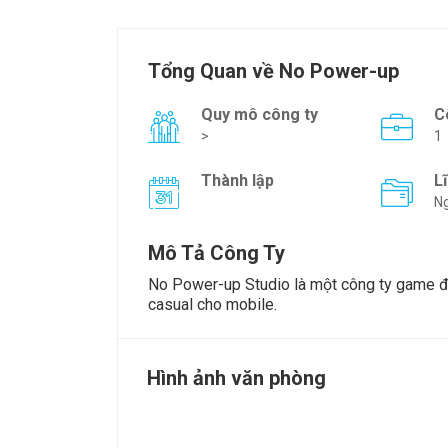
Tổng Quan về No Power-up
Quy mô công ty
C
>
1
Thành lập
L
Ng
Mô Tả Công Ty
No Power-up Studio là một công ty game đ
casual cho mobile.
Hình ảnh văn phòng