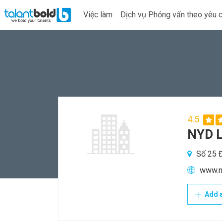
Việc làm
Dịch vụ Phỏng vấn theo yêu 
4.5
NYD 
Số 25 Đ
www.n
Add a