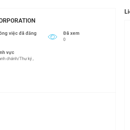
L
CORPORATION
ông việc đã đăng
Đã xem
0
ĩnh vực
nh chánh/Thư ký ,