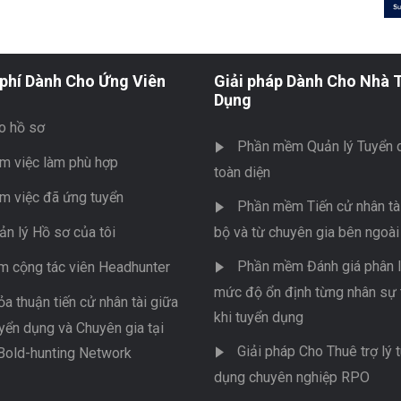
phí Dành Cho Ứng Viên
Giải pháp Dành Cho Nhà 
Dụng
o hồ sơ
Phần mềm Quản lý Tuyển 
m việc làm phù hợp
toàn diện
m việc đã ứng tuyển
Phần mềm Tiến cử nhân tài
ản lý Hồ sơ của tôi
bộ và từ chuyên gia bên ngoài
Phần mềm Đánh giá phân l
m cộng tác viên Headhunter
mức độ ổn định từng nhân sự 
ỏa thuận tiến cử nhân tài giữa
khi tuyển dụng
yển dụng và Chuyên gia tại
Giải pháp Cho Thuê trợ lý 
Bold-hunting Network
dụng chuyên nghiệp RPO