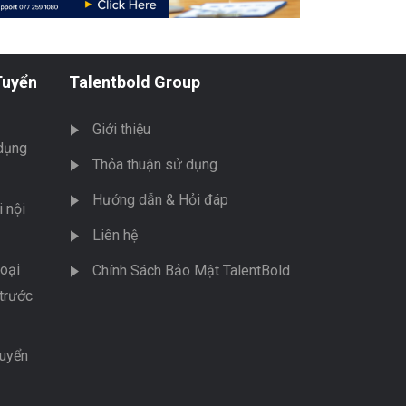
Tuyển
Talentbold Group
Giới thiệu
dụng
Thỏa thuận sử dụng
Hướng dẫn & Hỏi đáp
 nội
Liên hệ
oại
Chính Sách Bảo Mật TalentBold
trước
tuyển