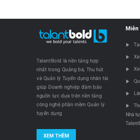
Miễn 
Tạ
Xe
TalentBold là nền tảng hợp
Xe
nhất trong Quảng bá, Thu hút
và Quản lý Tuyển dụng nhân tài
Qu
giúp Doanh nghiệp đảm bảo
Là
nguồn lực dựa trên nền tảng
công nghệ phần mềm Quản lý
Th
tuyển dụng
Nhà tu
Talent
XEM THÊM