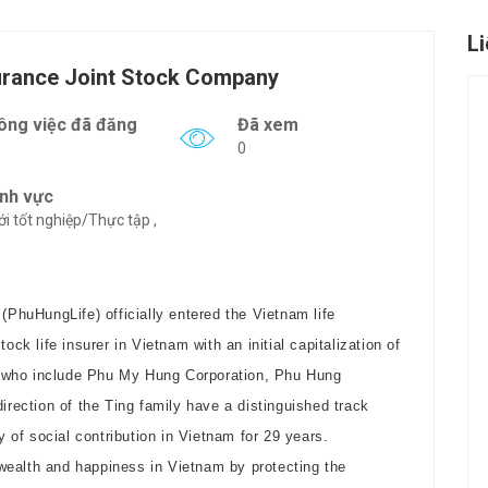
L
urance Joint Stock Company
ông việc đã đăng
Đã xem
0
ĩnh vực
i tốt nghiệp/Thực tập ,
PhuHungLife) officially entered the Vietnam life
tock life insurer in Vietnam with an initial capitalization of
s who include Phu My Hung Corporation, Phu Hung
ection of the Ting family have a distinguished track
 of social contribution in Vietnam for 29 years.
wealth and happiness in Vietnam by protecting the