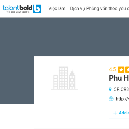
Việc làm
Dịch vụ Phỏng vấn theo yêu 
4.5
Phu H
5F, CR3-
http:/
Add a