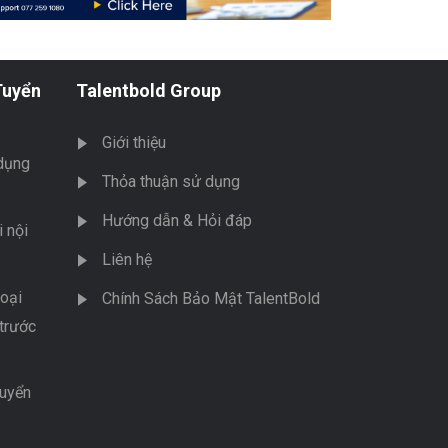
Tuyển
Talentbold Group
Giới thiệu
dụng
Thỏa thuận sử dụng
Hướng dẫn & Hỏi đáp
 nội
Liên hệ
oại
Chính Sách Bảo Mật TalentBold
trước
tuyển