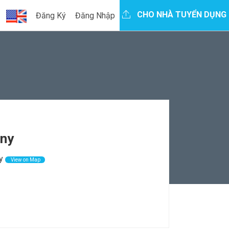
CHO NHÀ TUYỂN DỤNG
Đăng Ký
Đăng Nhập
any
y
View on Map