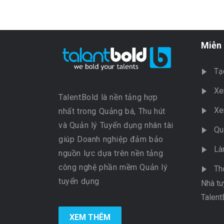
Miễn 
Tạ
Xe
TalentBold là nền tảng hợp
Xe
nhất trong Quảng bá, Thu hút
và Quản lý Tuyển dụng nhân tài
Qu
giúp Doanh nghiệp đảm bảo
Là
nguồn lực dựa trên nền tảng
công nghệ phần mềm Quản lý
Th
tuyển dụng
Nhà tu
Talent
XEM THÊM