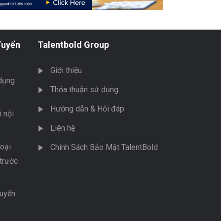
Tuyển
Talentbold Group
Giới thiệu
dụng
Thỏa thuận sử dụng
Hướng dẫn & Hỏi đáp
 nội
Liên hệ
oại
Chính Sách Bảo Mật TalentBold
trước
tuyển