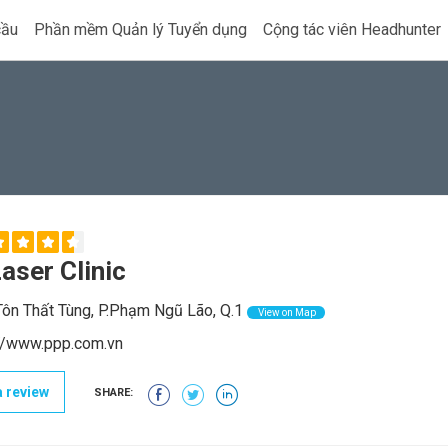
cầu
Phần mềm Quản lý Tuyển dụng
Cộng tác viên Headhunter
aser Clinic
ôn Thất Tùng, P.Phạm Ngũ Lão, Q.1
View on Map
://www.ppp.com.vn
 review
SHARE: