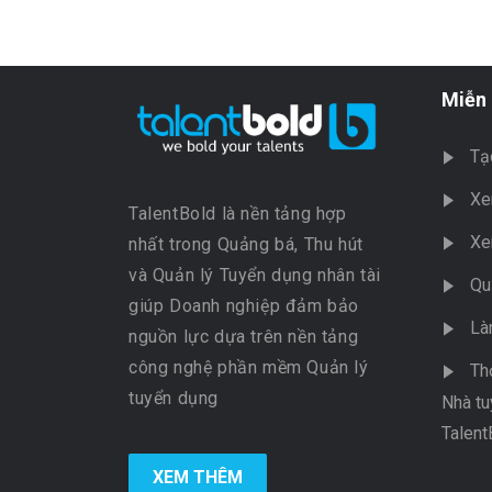
Miễn 
Tạ
Xe
TalentBold là nền tảng hợp
Xe
nhất trong Quảng bá, Thu hút
và Quản lý Tuyển dụng nhân tài
Qu
giúp Doanh nghiệp đảm bảo
Là
nguồn lực dựa trên nền tảng
công nghệ phần mềm Quản lý
Th
tuyển dụng
Nhà tu
Talent
XEM THÊM