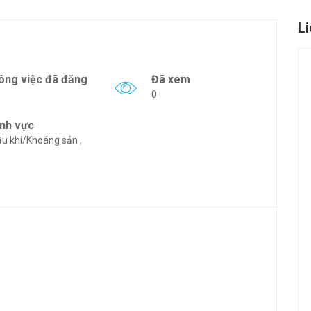
L
ông việc đã đăng
Đã xem
0
ĩnh vực
u khí/Khoáng sản ,