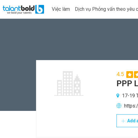
Việc làm
Dịch vụ Phỏng vấn theo yêu 
4.5
PPP L
17-19 T
https
Add a