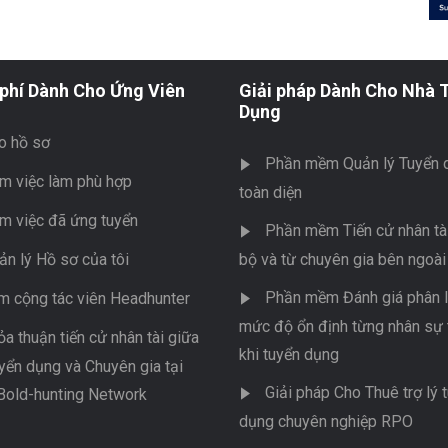
phí Dành Cho Ứng Viên
Giải pháp Dành Cho Nhà 
Dụng
o hồ sơ
Phần mềm Quản lý Tuyển 
m việc làm phù hợp
toàn diện
m việc đã ứng tuyển
Phần mềm Tiến cử nhân tài
ản lý Hồ sơ của tôi
bộ và từ chuyên gia bên ngoài
Phần mềm Đánh giá phân l
m cộng tác viên Headhunter
mức độ ổn định từng nhân sự 
ỏa thuận tiến cử nhân tài giữa
khi tuyển dụng
yển dụng và Chuyên gia tại
Giải pháp Cho Thuê trợ lý 
Bold-hunting Network
dụng chuyên nghiệp RPO