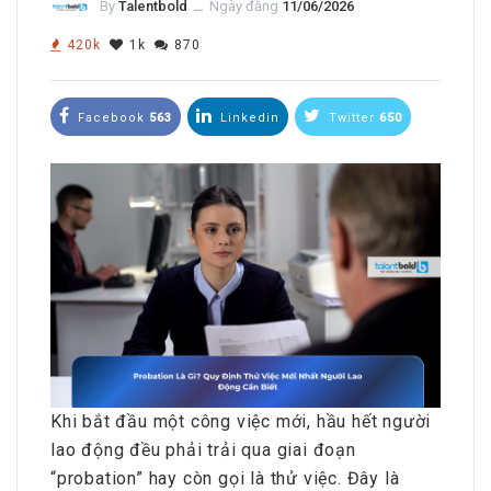
By
Talentbold
ــ
Ngày đăng
11/06/2026
420k
1k
870
Facebook
563
Linkedin
Twitter
650
Khi bắt đầu một công việc mới, hầu hết người
lao động đều phải trải qua giai đoạn
“probation” hay còn gọi là thử việc. Đây là