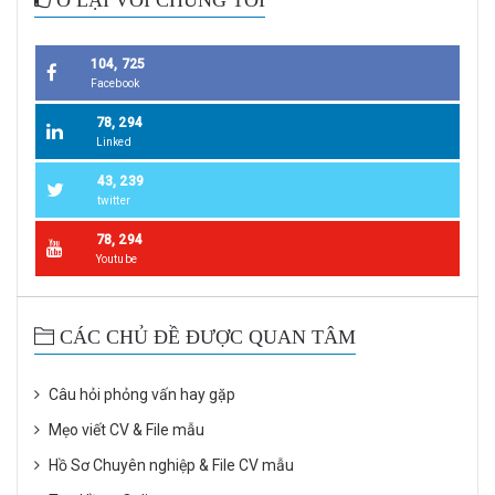
104, 725
Facebook
78, 294
Linked
43, 239
twitter
78, 294
Youtube
CÁC CHỦ ĐỀ ĐƯỢC QUAN TÂM
Câu hỏi phỏng vấn hay gặp
Mẹo viết CV & File mẫu
Hồ Sơ Chuyên nghiệp & File CV mẫu