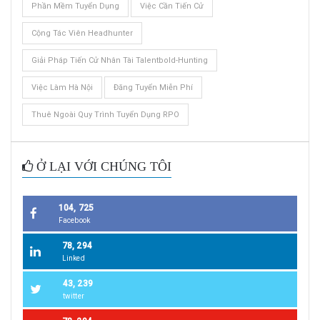
Phần Mềm Tuyển Dụng
Việc Cần Tiến Cử
Cộng Tác Viên Headhunter
Giải Pháp Tiến Cử Nhân Tài Talentbold-Hunting
Việc Làm Hà Nội
Đăng Tuyển Miễn Phí
Thuê Ngoài Quy Trình Tuyển Dụng RPO
Ở LẠI VỚI CHÚNG TÔI
104, 725
Facebook
78, 294
Linked
43, 239
twitter