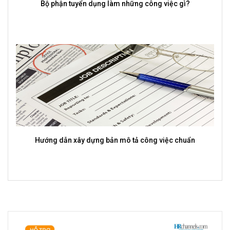
ụng làm những công việc gì?
Vì sao phần mềm quản lý tu
của mỗi d
ng bản mô tả công việc chuẩn
Vai trò của CV trong tạo