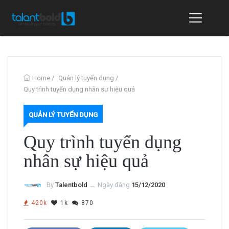
Home
/
Quản lý tuyển dụng
/
Quy trình tuyển dụng nhân sự hiệu quả
QUẢN LÝ TUYỂN DỤNG
Quy trình tuyển dụng
nhân sự hiệu quả
By
Talentbold
ــ
Ngày đăng
15/12/2020
420k
1k
870