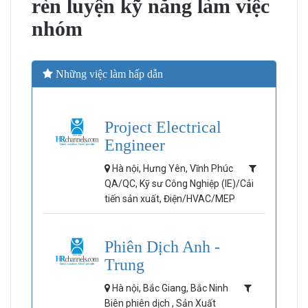
rèn luyện kỹ năng làm việc
nhóm
Những việc làm hấp dẫn
Project Electrical
Engineer
Hà nội, Hưng Yên, Vĩnh Phúc
QA/QC, Kỹ sư Công Nghiệp (IE)/Cải
tiến sản xuất, Điện/HVAC/MEP
Phiên Dịch Anh -
Trung
Hà nội, Bắc Giang, Bắc Ninh
Biên phiên dịch , Sản Xuất