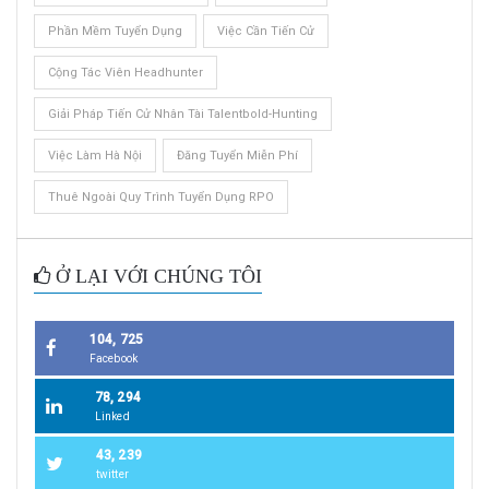
Phần Mềm Tuyển Dụng
Việc Cần Tiến Cử
Cộng Tác Viên Headhunter
Giải Pháp Tiến Cử Nhân Tài Talentbold-Hunting
Việc Làm Hà Nội
Đăng Tuyển Miễn Phí
Thuê Ngoài Quy Trình Tuyển Dụng RPO
Ở LẠI VỚI CHÚNG TÔI
104, 725
Facebook
78, 294
Linked
43, 239
twitter